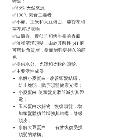
特點：
✅86% 天然來源
✅100% 素食主義者
✅小麥、玉米和大豆蛋白、芙蓉花和
葵花籽提取物
✅白麝香、覆盆子和佛手柑的香氣
✅溫和清潔頭髮，由於其酸性 pH 值
可密封角質層，從而增強更持久的顏
色
✅提供水分、光澤和柔軟的頭髮。
✅主要活性成份
水解小麥蛋白 - 改善頭髮結構，
防止脆弱，賦予頭髮健康光澤；
小麥蛋白-使頭髮光滑並減少其帶
電；
玉米蛋白水解物 - 恢復頭髮，增
加頭髮體積並增強其結構，舒緩
頭皮；
水解大豆蛋白——有效恢復受損
頭髮的結構。