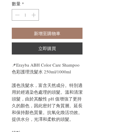
數量
*
新增至購物車
立即購買
📌Erayba ABH Color Care Shampoo
色彩護理洗髮水 250ml/1000ml
護色洗髮水，富含天然成分。特別適
用於經過染色處理的頭髮。溫和清潔
頭髮，由於其酸性 pH 值增強了更持
久的顏色，因此密封了角質層。延長
和保持顏色質量。抗氧化煥活功效。
提供水分，光澤和柔軟的頭髮。