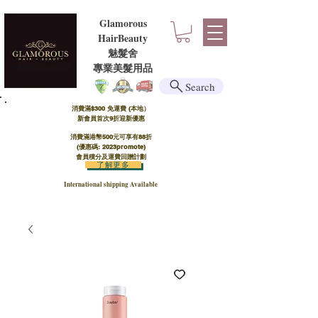
Glamorous
HairBeauty
魅髮舍
​​專業美髮用品
Search
消費滿$300 免運費 (本地）​
新會員首次9折迎新優惠
消費滿港幣500元可享有88折
(優惠碼: 2023promote)
會員積分及運費回贈計劃
了解更多
International shipping Available