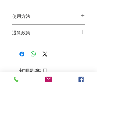
使用方法
適用於濕髮輕輕按摩，靜置 1 或 2 分鐘，
退貨政策
然後沖洗乾淨。
如果您對我們的產品質量不滿意，我們很
樂意退款給所有客戶。首先，您需要在收
到我們的產品後的前7天內通過電子郵件
通知我們。但是，您需要支付退回的運
費。謝謝。
相關產品
深層修復
敏感護理