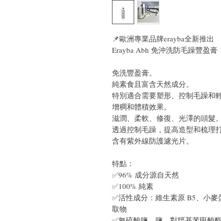
📌歐洲專業品牌erayba全新推出
Erayba Abh 免沖洗防毛躁豐盈膏 1
免洗豐盈膏。
純素食且富含天然成分。
特別適合需要塑形、控制毛躁和
增稠和體積效果。
滋潤、柔軟、修復、光澤的頭髮
透過控制毛躁，提高造型和梳理
含有紫外線防護濾光片。
特點：
✅96% 成分源自天然
✅100% 純素
✅活性成分：維生素原 B5、小
取物
✅無硫酸鹽、鹽、對羥基苯甲酸