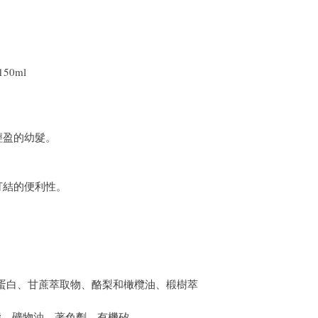
50ml
輕盈的幼髮。
。
打結的便利性。
麥蛋白、甘蔗萃取物、酪梨和橄欖油、椴樹萃
酯、礦物油、著色劑、有機矽