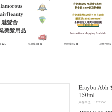
lamorous
消費滿$300 免運費 (本地）​
新會員首次9折迎新優惠
airBeauty
消費滿港幣500元可享有88折
(優惠碼: 2023promote)
魅髮舍
會員積分及運費回贈計劃
了解更多
​專業美髮用品
International shipping Available
 A-E
品牌搜尋F-K
品牌搜尋L-R
品牌搜尋S-
Erayba 
150ml
庫存單位： 12235566