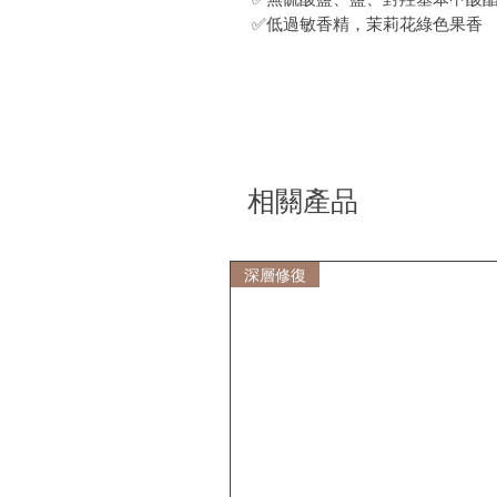
✅低過敏香精，茉莉花綠色果香
相關產品
深層修復