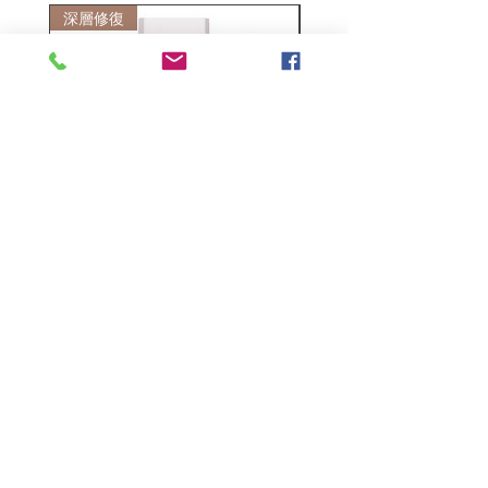
深層修復
敏感護理
Kerasilk Repairing 絲馭洸水
Kerastase BAIN VITAL
誘晶漾洗髮露 250ml
DERMO-CALM 頭
髮水 1000ml
一般價格
促銷價格
HK$140.00
HK$105.00
一般價格
HK$510.00