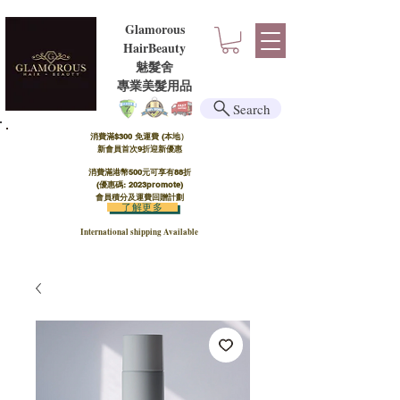
Glamorous
HairBeauty
魅髮舍
​​專業美髮用品
Search
消費滿$300 免運費 (本地）​
新會員首次9折迎新優惠
消費滿港幣500元可享有88折
(優惠碼: 2023promote)
會員積分及運費回贈計劃
了解更多
International shipping Available