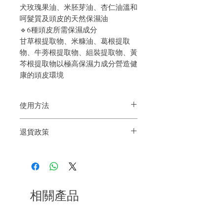
犬玫瑰果油、米胚芽油、杏仁油溫和
呵髮質及頭皮的天然保濕油
🔹6種頭皮所需保濕成分
甘草根提取物、米糠油、葛根提取
物、牛蒡根提取物、組裝提取物、黃
芩根提取物以極高保濕力成分營造健
康的頭皮環境
使用方法
沐浴後擦乾頭皮前使用，可防止頭皮乾燥
退貨政策
（乾髮亦可使用）
■步驟 1：用毛巾擦乾後，搖勻容器，站立
如果您對我們的產品質量不滿意，我們很
使用
樂意退款給所有客戶。首先，您需要在收
■步驟 2：分開頭髮，距離約 10 厘米噴
到我們的產品後的前7天內通過電子郵件
灑，使之到達頭皮
通知我們。但是，您需要支付退回的運
■步驟 3：每次取一小縷頭髮，以相同方式
費。謝謝。
噴灑，使之到達整個頭皮
相關產品
■步驟 4：按摩頭皮。