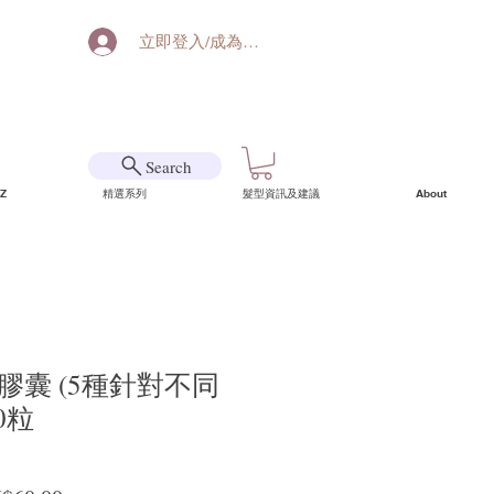
立即登入/成為會員
Search
Z
精選系列
髮型資訊及建議
About
髮膠囊 (5種針對不同
0粒