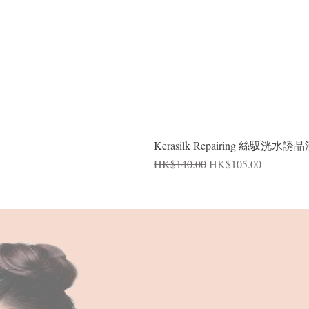
Kerasilk Repairing 絲馭洸水誘
一般價格
促銷價格
HK$140.00
HK$105.00