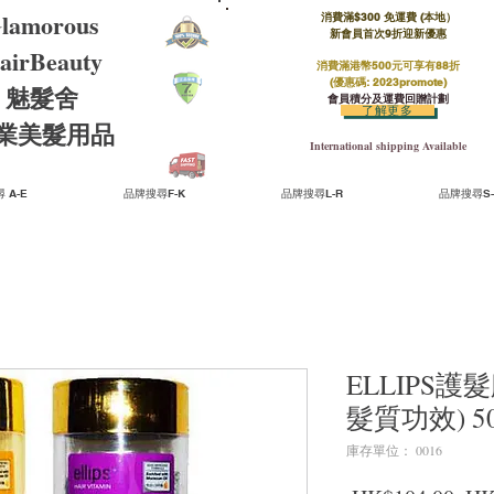
lamorous
消費滿$300 免運費 (本地）​
新會員首次9折迎新優惠
airBeauty
消費滿港幣500元可享有88折
(優惠碼: 2023promote)
魅髮舍
會員積分及運費回贈計劃
了解更多
​專業美髮用品
International shipping Available
 A-E
品牌搜尋F-K
品牌搜尋L-R
品牌搜尋S-
ELLIPS護
髮質功效) 5
庫存單位： 0016