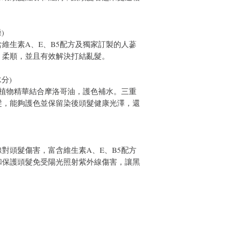
healthier, supple and shi
🌼Yellow / Aloe- (Daily c
)
Essential for daily care,
維生素A、E、B5配方及獨家訂製的人蔘
exclusive customized alo
、柔順，並且有效解決打結亂髮。
combable to help hair no
more fluffy and natural
分)
🍀 Tangerine / Ginseng H
種植物精華結合摩洛哥油，護色補水。三重
Nourishes dry, frizzy hai
髮，能夠護色並保留染後頭髮健康光澤，還
formulas and exclusive 
oil, it protects the hair 
solves the problem of kno
🌺Purple / Plant Essence-
對頭髮傷害，富含維生素A、E、B5配方
moisture)
和保護頭髮免受陽光照射紫外線傷害，讓黑
Rich in vitamin A, E, B5 
combined with Moroccan 
triple care formula effec
dyeing, protects the color
after dyeing, and contin
dyeing.