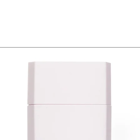
🌷Black / stone chestnut 
Specially designed for l
hair, rich in vitamin A, 
aloe essential oil, nour
caused by sunlight, make