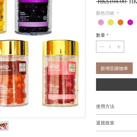
一
 HK$104.00 
HK
顏色功效
*
數量
*
新增至購物車
使用方法
1) 洗頭後，頭髮於半
退貨政策
2) 乾髮用，直接塗於
如果您對我們的產品質