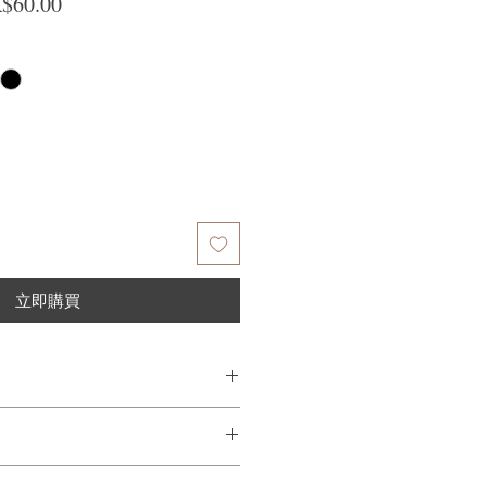
般價格
促銷價格
$60.00
立即購買
乾狀態下塗髮尾
髮尾位置
量不滿意，我們很樂意退款給所有客