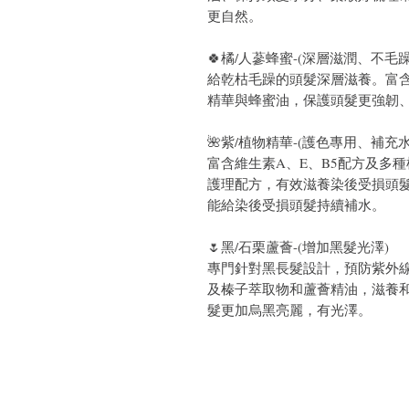
更自然。
🍀橘/人蔘蜂蜜-(深層滋潤、不毛躁
給乾枯毛躁的頭髮深層滋養。富含
精華與蜂蜜油，保護頭髮更強韌
🌺紫/植物精華-(護色專用、補充水
富含維生素A、E、B5配方及多
護理配方，有效滋養染後受損頭
能給染後受損頭髮持續補水。
🌷黑/石栗蘆薈-(增加黑髮光澤)
專門針對黑長髮設計，預防紫外線
及榛子萃取物和蘆薈精油，滋養
髮更加烏黑亮麗，有光澤。