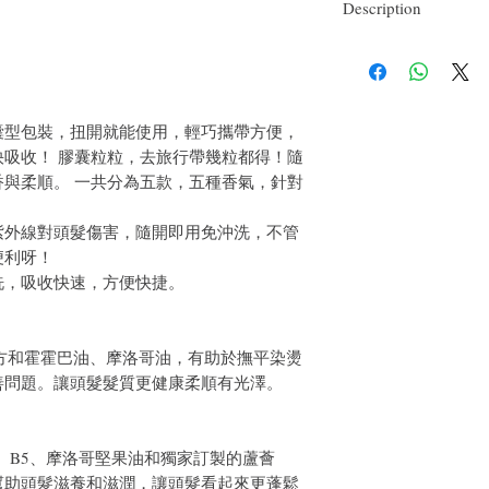
Description
戶。首先，您需要在收
件通知我們。但是，您
ELLIPS Hair Care Capsul
1 bottle (50 capsules)
Japan's top seller, recom
囊型包裝，扭開就能使用，輕巧攜帶方便，
For short-term repair of 
shaped package, twist it a
吸收！ 膠囊粒粒，去旅行帶幾粒都得！隨
carry. Lightweight packa
與柔順。 一共分為五款，五種香氣，針對
absorption! Capsules, yo
can take care of your hai
紫外線對頭髮傷害，隨開即用免沖洗，不管
It is divided into five ty
repaired for five different
便利呀！
It is rich in vitamins, w
洗，吸收快速，方便快捷。
ultraviolet rays from dam
immediately after washin
daily maintenance and be
配方和霍霍巴油、摩洛哥油，有助於撫平染燙
Simple steps, professiona
absorption, convenient a
善問題。讓頭髮髮質更健康柔順有光澤。
🌸Powder / jojoba oil- (
Rich in multivitamin A, 
、B5、摩洛哥堅果油和獨家訂製的蘆薈
Moroccan oil, it helps t
幫助頭髮滋養和滋潤，讓頭髮看起來更蓬鬆
repair and improve the 