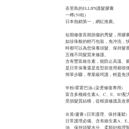
峇里島的ELLIPS護髮膠囊
一樽(50粒)
日本熱銷第一，網紅推薦。
短期修復長期損傷的秀髮，用膠
如珍珠般的輕巧包裝，免沖洗，快
時都可以為您保養頭髮、保持髮香
五種不同髮質來修護。
含有豐富維生素，能防止高溫、
是日常保養還是造型前使用都很
簡單步驟，專業級呵護，輕盈免
🌸粉/霍霍巴油-(染燙修復專用)
富含多種維生素A、C、E、B5
受損髮質結構，從根源修護及改
🌼黃/蘆薈-(日常護理、保持蓬鬆)
日常護理必備、含有維生素A、E
油、保持頭髮水分、柔順好梳理