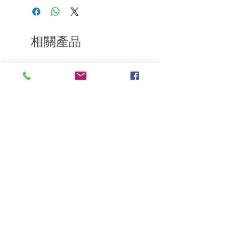
樂意退款給所有客戶。首先，您需要在收
段的順序均勻塗抹後即可吹乾。
到我們的產品後的前7天內通過電子郵件
乾髮 － 若出現乾澀、毛躁等情況，取適量
通知我們。但是，您需要支付退回的運
(按壓一下)塗抹於髮尾處至完全吸收即
費。謝謝。
可。
相關產品
深層修復
敏感護理
Kerasilk Repairing 絲馭洸水
Kerastase BAIN VITAL
誘晶漾洗髮露 250ml
DERMO-CALM 頭
髮水 1000ml
一般價格
促銷價格
HK$140.00
HK$105.00