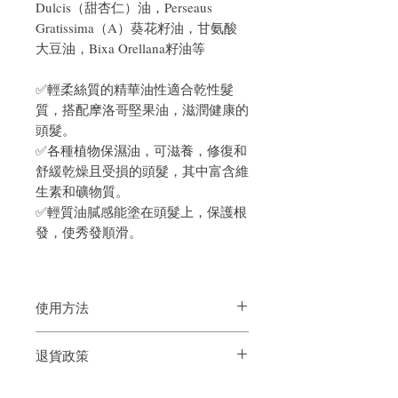
Dulcis（甜杏仁）油，Perseaus
Gratissima（A）葵花籽油，甘氨酸
大豆油，Bixa Orellana籽油等
✅
輕柔絲質的精華油性適合乾性髮
質，搭配摩洛哥堅果油，滋潤健康的
頭髮。
✅各種植物保濕油，可滋養，修復和
舒緩乾燥且受損的頭髮，其中富含維
生素和礦物質。
✅
輕質油膩感能塗在頭髮上，保護根
發，使秀發順滑。
使用方法
<使用方法>
退貨政策
濕髮與乾髮皆可使用。
濕髮 － 將頭髮擦拭半乾，取適量(及肩髮
如果您對我們的產品質量不滿意，我們很
約按壓兩下)塗抹於手心，由髮尾至髮中後