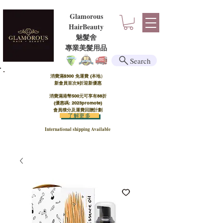
Glamorous
HairBeauty
魅髮舍
​​專業美髮用品
Search
消費滿$300 免運費 (本地）​
新會員首次9折迎新優惠
消費滿港幣500元可享有88折
(優惠碼: 2023promote)
會員積分及運費回贈計劃
了解更多
International shipping Available