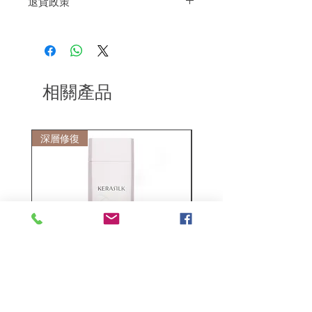
退貨政策
好並進行造型。
如果您對我們的產品質量不滿意，我們很
樂意退款給所有客戶。首先，您需要在收
到我們的產品後的前7天內通過電子郵件
通知我們。但是，您需要支付退回的運
費。謝謝。​
相關產品
深層修復
敏感護理
Kerasilk Repairing 絲馭洸水
Kerastase BAIN VITAL