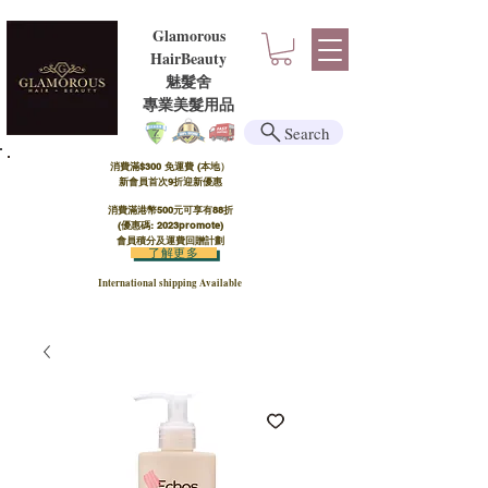
Glamorous
HairBeauty
魅髮舍
​​專業美髮用品
Search
消費滿$300 免運費 (本地）​
新會員首次9折迎新優惠
消費滿港幣500元可享有88折
(優惠碼: 2023promote)
會員積分及運費回贈計劃
了解更多
International shipping Available