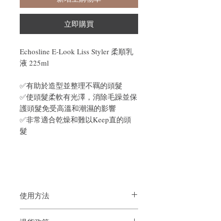
立即購買
Echosline E-Look Liss Styler 柔順乳
液 225ml
✅有助於造型並整理不羈的頭髮
✅使頭髮柔軟有光澤，消除毛躁並保
護頭髮免受高溫和潮濕的影響
✅非常適合乾燥和難以Keep直的頭
髮
使用方法
在頭髮的長度和末端塗抹少量產品，梳理