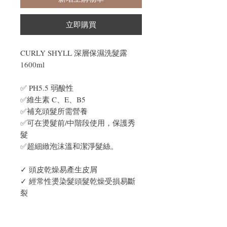
立即購買
CURLY SHYLL 深層保濕洗髮露
1600ml
✅ PH5.5 弱酸性
✅維生素 C、E、B5
✅補充頭髮所需營養
✅可在燙髮前/中階段使用，保護秀
髮
✅超細緻泡沫溫和潔淨髮絲。
✓ 頭皮乾燥易產生皮屑
✓ 經常性燙染髮頭髮乾燥受損易斷
裂