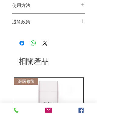
使用方法
1.洗髮前,用梳子整體梳理頭髮，有助於有
退貨政策
效洗髮
2.溫和浸濕秀髮
如果您對我們的產品質量不滿意，我們很
3.取適量髮浴，均勻塗抹於頭部
樂意退款給所有客戶。首先，您需要在收
4.搭配綿密泡泡按摩髮絲與頭皮，放鬆舒
到我們的產品後的前7天內通過電子郵件
緩
通知我們。但是，您需要支付退回的運
5.以溫水沖洗泡沫，感受清爽柔潤
費。謝謝。​
相關產品
深層修復
敏感護理