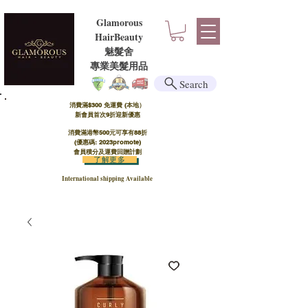
Glamorous
HairBeauty
魅髮舍
​​專業美髮用品
Search
消費滿$300 免運費 (本地）​
新會員首次9折迎新優惠
消費滿港幣500元可享有88折
(優惠碼: 2023promote)
會員積分及運費回贈計劃
了解更多
International shipping Available