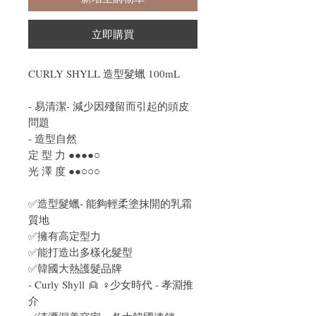
立即購買
CURLY SHYLL 造型髮蠟 100mL
- 易清潔- 減少因殘留而引起的頭皮
問題
- 造型自然
定 型 力 ●●●●○
光 澤 度 ●●○○○
✅造型髮蠟- 能夠輕柔塗抹開的乳霜
質地
✅擁有高定型力
✅能打造出多樣化髮型
✅韓國大熱護髮品牌
- Curly Shyll 👱 ♀️少女時代 - 孝淵推
介