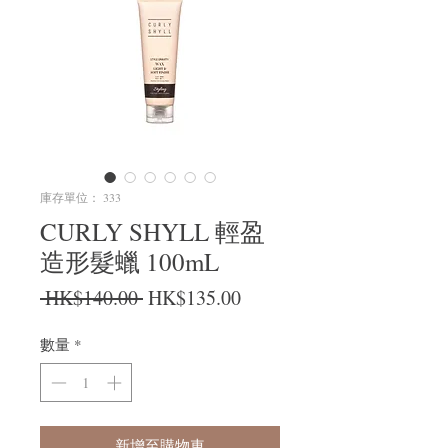
庫存單位： 333
CURLY SHYLL 輕盈
造形髮蠟 100mL
一般價格
促銷價格
 HK$140.00 
HK$135.00
數量
*
新增至購物車