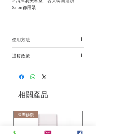
✅清潭洞美容室、各大韓國連鎖
Salon都用緊
使用方法
1.將髮蠟擠到手掌上,然後均勻塗抹到整體
退貨政策
乾髮上,可塑造自然造型
2.特別適合丹迪頭髮型或長髮造型,與Curly
如果您對我們的產品質量不滿意，我們很
Shyll護髮精油一起使用,更容易塑造潤澤自
樂意退款給所有客戶。首先，您需要在收
然髮型
到我們的產品後的前7天內通過電子郵件
通知我們。但是，您需要支付退回的運
費。謝謝。​
相關產品
深層修復
敏感護理