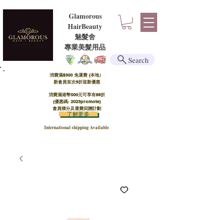
Glamorous
HairBeauty
魅髮舍
​​專業美髮用品
Search
消費滿$300 免運費 (本地）​
新會員首次9折迎新優惠
消費滿港幣500元可享有88折
(優惠碼: 2023promote)
會員積分及運費回贈計劃
了解更多
International shipping Available