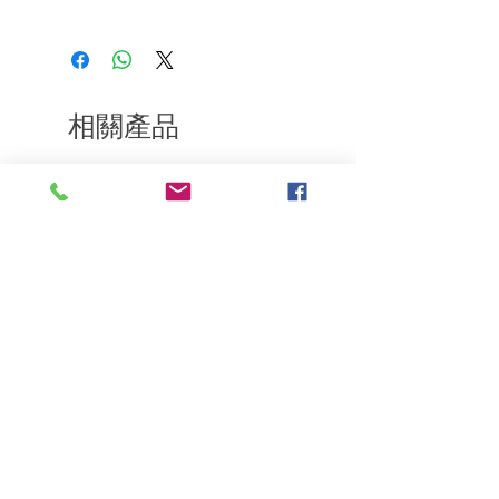
用溫水沖洗乾淨洗髮前梳子梳理頭髮
如果您對我們的產品質量不滿意，我們很
樂意退款給所有客戶。首先，您需要在收
到我們的產品後的前7天內通過電子郵件
通知我們。但是，您需要支付退回的運
費。謝謝。​
相關產品
深層修復
敏感護理
Kerasilk Repairing 絲馭洸水
Kerastase BAIN VITAL
誘晶漾洗髮露 250ml
DERMO-CALM 頭