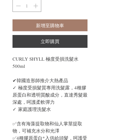
新增至購物車
立即購買
CURLY SHYLL 極度受損洗髮水
500ml
✔韓國造形師推介大熱產品
✓
極度受損髮質專用洗髮露，4種膠
原蛋白和透明質酸成分，直達秀髮最
深處，呵護柔軟彈力
✓
家庭護理洗髮水
✅含有海藻提取物和仙人掌莖提取
物，可補充水分和光澤
✅4種膠原蛋白*入供給頭髮，呵護受