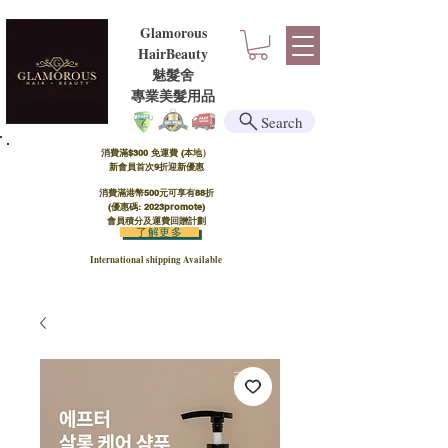
Glamorous
HairBeauty
魅髮舍
​​專業美髮用品
Search
消費滿$300 免運費 (本地）​
新會員首次9折迎新優惠
消費滿港幣500元可享有88折
(優惠碼: 2023promote)
會員積分及運費回贈計劃
了解更多
International shipping Available