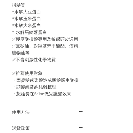
損髮質
*水解大豆蛋白
*水解玉米蛋白
*水解大米蛋白
* 水解馬鈴薯蛋白
✅極度受損髮專用及敏感頭皮適用
✅無矽油、對羥基苯甲酸酯、酒精、
礦物油等
✅不含刺激性化學物質
✅推薦使用對象:
・因燙髮或染髮造成頭髮嚴重受損
・頭髮經常糾結難梳理
・想延長在Salon做完護髮效果
使用方法
洗髮前梳子梳理頭髮取適量於手中,揉出充
退貨政策
分泡沫後,塗於頭皮及頭髮,輕輕按摩,之後