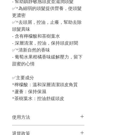
- 幫助鎮靜敏感頭皮並滋潤頭髮
✅*為細弱的頭髮提供營養，使頭髮
更濃密
✅*去頭屑，控油，止癢，幫助去除
頭髮異味
- 含有檸檬酸和茶樹葉水
- 深層清潔，控油，保持頭皮好聞
✅*清新自然的香味
- 葡萄水果柑橘香味緩解壓力，留下
甜蜜的心情
✅主要成分
*檸檬酸：溫和深層清潔頭皮角質
*蘆薈：保持保濕
*茶樹葉水：控油舒緩頭皮
使用方法
1.洗髮前擦去灰塵和碎屑
退貨政策
2.弄濕頭皮/頭髮，在手掌上打出泡沫，塗