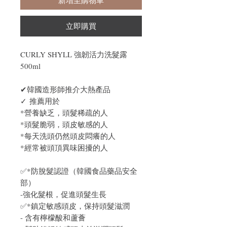
立即購買
CURLY SHYLL 強韌活力洗髮露
500ml
✔韓國造形師推介大熱產品
✓
推薦用於
*營養缺乏，頭髮稀疏的人
*頭髮脆弱，頭皮敏感的人
*每天洗頭仍然頭皮悶癢的人
*經常被頭頂異味困擾的人
✅*防脫髮認證（韓國食品藥品安全
部）
-強化髮根，促進頭髮生長
✅*鎮定敏感頭皮，保持頭髮滋潤
- 含有檸檬酸和蘆薈