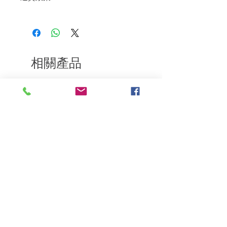
抹在頭皮上
如果您對我們的產品質量不滿意，我們很
3.按摩頭皮，清潔皮脂和廢物
樂意退款給所有客戶。首先，您需要在收
4.用溫水徹底沖洗乾淨
到我們的產品後的前7天內通過電子郵件
通知我們。但是，您需要支付退回的運
費。謝謝。​
相關產品
深層修復
敏感護理
Kerasilk Repairing 絲馭洸水
Kerastase BAIN VITAL