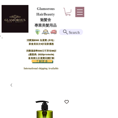
Glamorous
HairBeauty
魅髮舍
​​專業美髮用品
Search
消費滿$300 免運費 (本地）​
新會員首次9折迎新優惠
消費滿港幣500元可享有88折
(優惠碼: 2023promote)
會員積分及運費回贈計劃
了解更多
International shipping Available