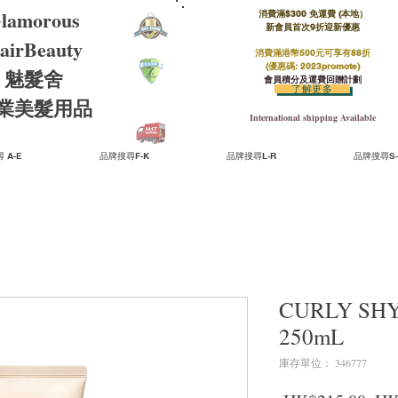
lamorous
消費滿$300 免運費 (本地）​
新會員首次9折迎新優惠
airBeauty
消費滿港幣500元可享有88折
(優惠碼: 2023promote)
魅髮舍
會員積分及運費回贈計劃
了解更多
​專業美髮用品
International shipping Available
 A-E
品牌搜尋F-K
品牌搜尋L-R
品牌搜尋S-
CURLY S
250mL
庫存單位： 346777