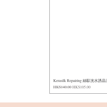
Kerasilk Repairing 絲馭洸水誘
一般價格
促銷價格
HK$140.00
HK$105.00