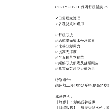
CURLY SHYLL 保濕舒緩髮膜 25
✔
日常居家護理
✔
各種髮質均適用
✅舒緩頭皮
✅給乾燥頭髮水份及營養
✅改善頭髮彈力
✅提高光澤度
✅含五種草本精華
✅緩解頭皮痕癢及舒緩頭皮
✅薰衣草茉莉花香薰效果
特別適合:
想用熱工具但頭髮受損
,
提高頭皮
成份包括：
【蜂膠】：髮絲營養提供
【錦缎玫瑰】：維持秀髮水份，