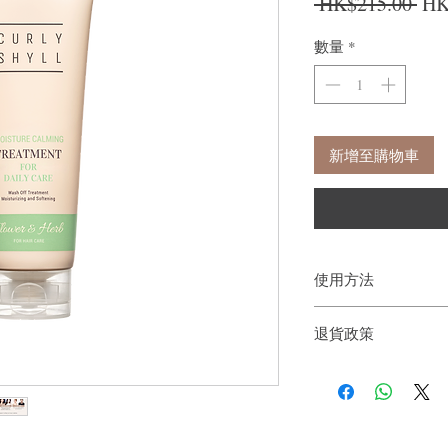
一
 HK$215.00 
HK
數量
*
新增至購物車
使用方法
1.充分清潔頭髮後，
退貨政策
2.靜待3-5分鐘，以
如果您對我們的產品質
戶。首先，您需要在收
件通知我們。但是，您