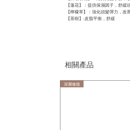
【蓮花】：提供保濕因子，舒緩
【檸檬草】：強化頭髮彈力，改
【茶樹】
:
皮脂平衡，舒緩
相關產品
深層修復