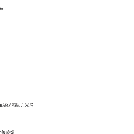
0mL
頭髮保濕度與光澤
改善乾燥