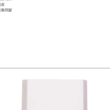
頭皮
善脆弱髮