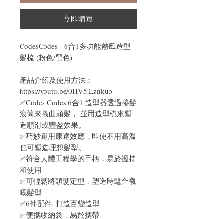
立即購買
CodesCodes - 6合1多功能熱風造型
髮梳 (粉色/黑色)
產品介紹及使用方法：
https://youtu.be/0HV5iLznkuo
✅Codes Codes 6合1 造型器透過捲髮
滾筒來捲曲頭髮， 並用造型梳來塑
造順滑或豐盈效果。
✅巧妙運用康達效應，即使不用高溫
也可塑造理想髮型。
✅符合人體工程學的手柄，易於握持
和使用
✅可輕鬆將頭髮定型，塑造時髦合襯
嘅髮型
✅6件配件, 打造百變造型
✅便攜收納袋，易於攜帶