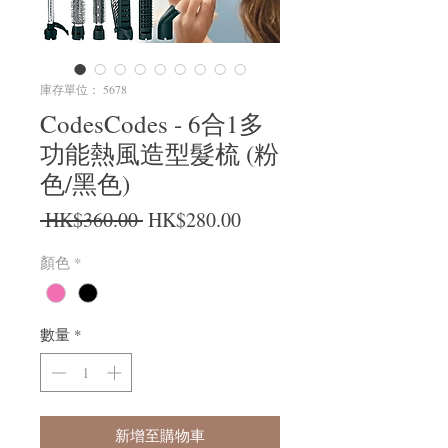
庫存單位： 5678
CodesCodes - 6合1多
功能熱風造型髮梳 (粉
色/黑色)
一般價格
促銷價格
 HK$360.00 
HK$280.00
顏色
*
數量
*
新增至購物車