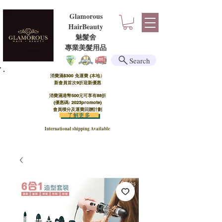
Glamorous
HairBeauty
魅髮舍
​​專業美髮用品
Search
消費滿$300 免運費 (本地）​
新會員首次9折迎新優惠
消費滿港幣500元可享有88折
(優惠碼: 2023promote)
會員積分及運費回贈計劃
了解更多
International shipping Available