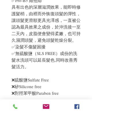
✅Pro-B5 維他命
具有出色的深層滋潤效果，能即時修
護髮梢，由裡而外恢復頭髮的彈性，
讓頭髮更滑順更具光澤感，一直被公
認為最具效果之成份，於沖洗後一至
二天內，皮脂便會變得柔嫩，也可持
久濕潤頭髮，避免頭髮乾燥分裂。
✅染髮不傷髮困擾
✅無硫酸鹽（SLS FREE）成份的洗
髮水洗頭可以延長髮色,同時改善秀
髮活力。
❌硫酸鹽Sulfate Free
❌矽Silicone free
❌對羥苯甲酸Paraben free
使用方法
弄濕頭髮，使用適量並輕輕按摩 留3-10分
退貨政策
鐘後, 用溫水徹底沖洗。若有需要每週重複