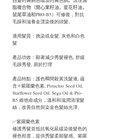
脂複合物（開心果籽油，星花籽油，
鼠尾草油和PRO-B5）可修復，對抗
毛躁和滋養金漂染後的頭髮。
適用髮質：挑染或金髮, 灰色和白色
髮
產品功效：顯著減少秀髮褪色, 舒緩
毛躁秀發, 易於打理
產品特點：護色𣊬間殺黃洗髮液, 蘊
含⚛️紫羅蘭色素, Pistachio Seed Oil,
Starflower Seed Oil, Sega Oil & Pro-
B5 維他命成分，溫和和滋潤清潔髮
絲，改善自然與染金色髮絲光澤。
✅紫羅蘭色素
修護秀髮並抵抗氧化延緩染後髮色的
褪色程度，提供秀髮柔順髮感。紫羅