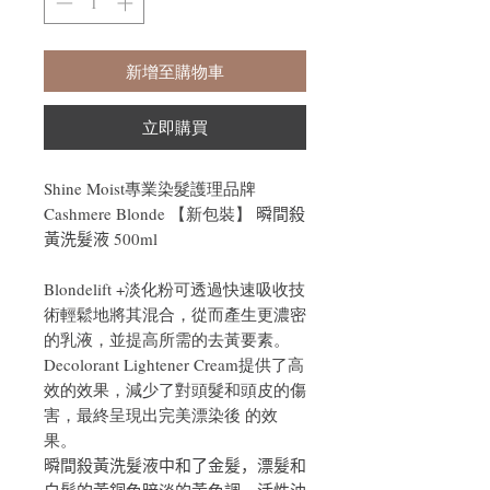
新增至購物車
立即購買
Shine Moist專業染髮護理品牌
Cashmere Blonde 【新包裝】 𣊬間殺
黃洗髮液 500ml
Blondelift +淡化粉可透過快速吸收技
術輕鬆地將其混合，從而產生更濃密
的乳液，並提高所需的去黃要素。
Decolorant Lightener Cream提供了高
效的效果，減少了對頭髮和頭皮的傷
害，最終呈現出完美漂染後 的效
果。
𣊬間殺黃洗髮液中和了金髮，漂髮和
白髮的黃銅色暗淡的黃色調。活性油