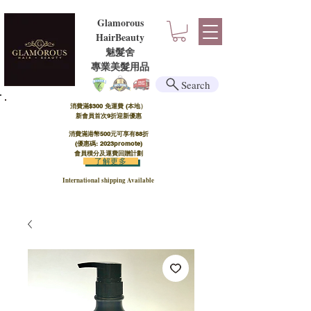
Glamorous
HairBeauty
魅髮舍
​​專業美髮用品
Search
消費滿$300 免運費 (本地）​
新會員首次9折迎新優惠
消費滿港幣500元可享有88折
(優惠碼: 2023promote)
會員積分及運費回贈計劃
了解更多
International shipping Available