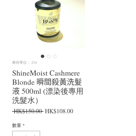
庫存單位： 234
ShineMoist Cashmere
Blonde 𣊬間殺黃洗髮
液 500ml (漂染後專用
洗髮水）
一般價格
促銷價格
 HK$150.00 
HK$108.00
數量
*