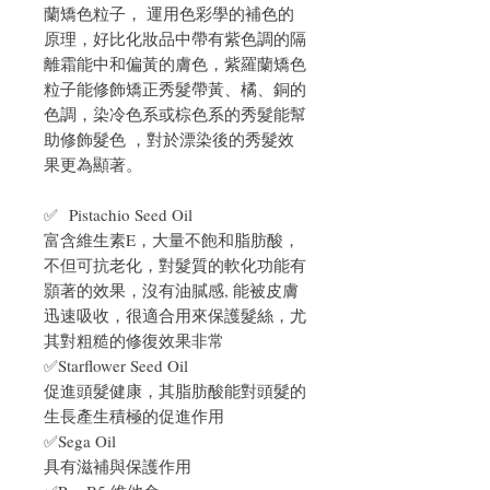
蘭矯色粒子， 運用色彩學的補色的
原理，好比化妝品中帶有紫色調的隔
離霜能中和偏黃的膚色，紫羅蘭矯色
粒子能修飾矯正秀髮帶黃、橘、銅的
色調，染冷色系或棕色系的秀髮能幫
助修飾髮色 ，對於漂染後的秀髮效
果更為顯著。
✅ Pistachio Seed Oil
富含維生素E，大量不飽和脂肪酸，
不但可抗老化，對髮質的軟化功能有
顥著的效果，沒有油膩感, 能被皮膚
迅速吸收，很適合用來保護髮絲，尤
其對粗糙的修復效果非常
✅Starflower Seed Oil
促進頭髮健康，其脂肪酸能對頭髮的
生長產生積極的促進作用
✅Sega Oil
具有滋補與保護作用