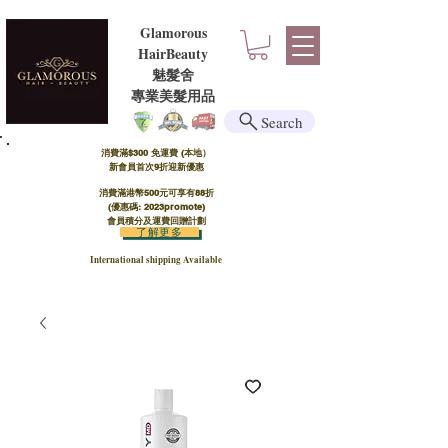
Glamorous
HairBeauty
魅髮舍
​​專業美髮用品
Search
消費滿$300 免運費 (本地）​
新會員首次9折迎新優惠
消費滿港幣500元可享有88折
(優惠碼: 2023promote)
會員積分及運費回贈計劃
了解更多
International shipping Available