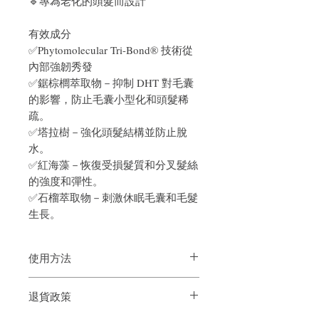
🔹專為老化的頭髮而設計
有效成分
✅Phytomolecular Tri-Bond® 技術從
內部強韌秀發
✅鋸棕櫚萃取物－抑制 DHT 對毛囊
的影響，防止毛囊小型化和頭髮稀
疏。
✅塔拉樹－強化頭髮結構並防止脫
水。
✅紅海藻－恢復受損髮質和分叉髮絲
的強度和彈性。
✅石榴萃取物－刺激休眠毛囊和毛髮
生長。
使用方法
將洗髮精在手中乳化，然後均勻塗抹
退貨政策
在濕髮上，輕輕按摩，重點按摩頭
皮。