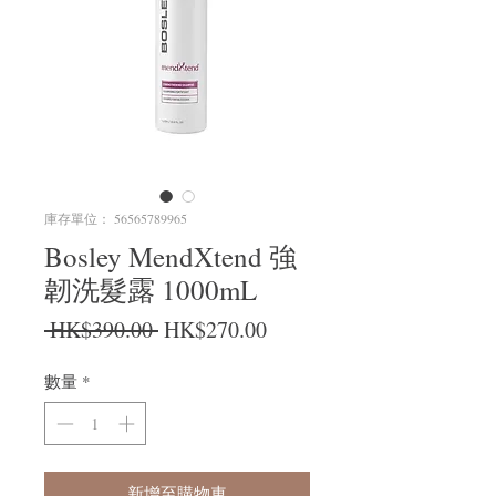
庫存單位： 56565789965
Bosley MendXtend 強
韌洗髮露 1000mL
一般價格
促銷價格
 HK$390.00 
HK$270.00
數量
*
新增至購物車