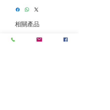
如果您對我們的產品質量不滿意，我們很
停留 1 分鐘，然後用水徹底沖洗。
樂意退款給所有客戶。首先，您需要在收
到我們的產品後的前7天內通過電子郵件
通知我們。但是，您需要支付退回的運
費。謝謝。
相關產品
深層修復
敏感護理
Kerasilk Repairing 絲馭洸水
Kerastase BAIN VITAL
誘晶漾洗髮露 250ml
DERMO-CALM 頭