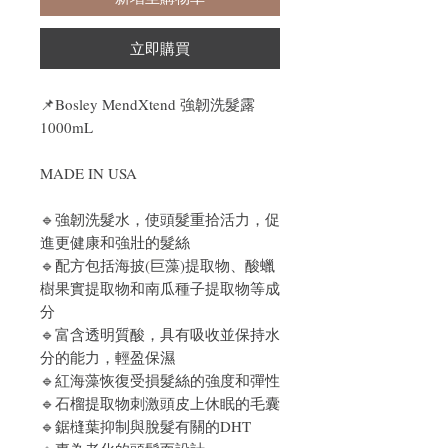
立即購買
📌
Bosley MendXtend 強韌洗髮露
1000mL
MADE IN USA
🔹
強韌洗髮水，使頭髮重拾活力，促
進更健康和強壯的髮絲
🔹
配方包括海披(巨藻)提取物、酸蠟
樹果實提取物和南瓜種子提取物等成
分
🔹富含透明質酸，具有吸收並保持水
分的能力，輕盈保濕
🔹紅海藻恢復受損髮絲的強度和彈性
🔹石榴提取物刺激頭皮上休眠的毛囊
🔹鋸槰葉抑制與脫髮有關的DHT