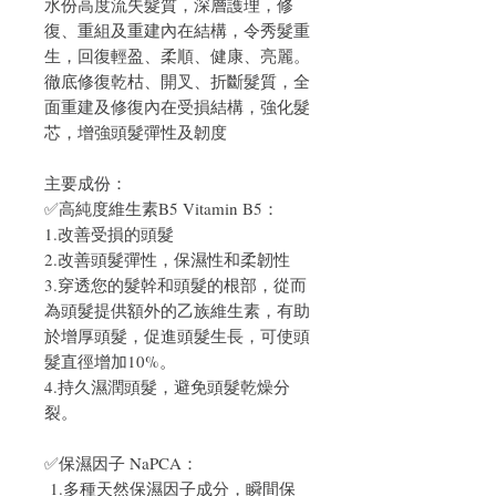
水份高度流失髮質，深層護理，修
復、重組及重建內在結構，令秀髮重
生，回復輕盈、柔順、健康、亮麗。
徹底修復乾枯、開叉、折斷髮質，全
面重建及修復內在受損結構，強化髮
芯，增強頭髮彈性及韌度
主要成份：
✅高純度維生素B5 Vitamin B5：
1.改善受損的頭髮
2.改善頭髮彈性，保濕性和柔韌性
3.穿透您的髮幹和頭髮的根部，從而
為頭髮提供額外的乙族維生素，有助
於增厚頭髮，促進頭髮生長，可使頭
髮直徑增加10%。
4.持久濕潤頭髮，避免頭髮乾燥分
裂。
✅保濕因子 NaPCA：
1.多種天然保濕因子成分，瞬間保