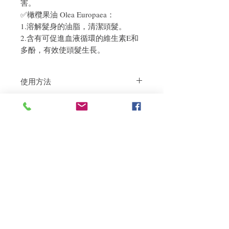
害。
✅橄欖果油 Olea Europaea：
1.溶解髮身的油脂，清潔頭髮。
2.含有可促進血液循環的維生素E和
多酚，有效使頭髮生長。
使用方法
可依照盒內單張指示完成整個B5
退貨政策
Treatment
如果您對我們的產品質量不滿意，我們很
樂意退款給所有客戶。首先，您需要在收
到我們的產品後的前7天內通過電子郵件
通知我們。但是，您需要支付退回的運
費。謝謝。
相關產品
深層修復
敏感護理