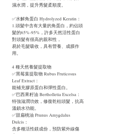
濕水潤，提升秀髮柔順度。
✅水解角蛋白 Hydrolyzed Keratin：
1.頭髮中含有大量的角蛋白，約佔頭
髮的65%-95%，許多天然活性蛋白
對頭髮有很高的親和性，
易於毛髮吸收，具有營養、成膜作
用。
4 種天然養髮提取物
✅黑莓葉提取物 Rubus Fruticosus
Leaf Extract：
能補充膠原蛋白和彈性蛋白。
✅巴西果籽油 Bertholletia Excelsa：
特強滋潤功效，修復乾枯頭髮，抗高
溫鎖水功能。
✅甜扁桃油 Prunus Amygdalus
Dulcis：
含多種活性鎂成份，預防紫外線傷