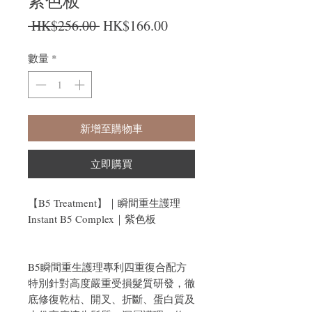
紫色板
一般價格
促銷價格
 HK$256.00 
HK$166.00
數量
*
新增至購物車
立即購買
【B5 Treatment】｜瞬間重生護理
Instant B5 Complex｜紫色板
B5瞬間重生護理專利四重復合配方
特別針對高度嚴重受損髮質研發，徹
底修復乾枯、開叉、折斷、蛋白質及