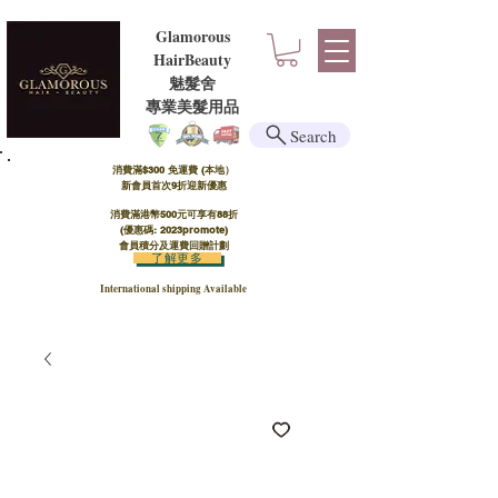
Glamorous
HairBeauty
魅髮舍
​​專業美髮用品
Search
消費滿$300 免運費 (本地）​
新會員首次9折迎新優惠
消費滿港幣500元可享有88折
(優惠碼: 2023promote)
會員積分及運費回贈計劃
了解更多
International shipping Available