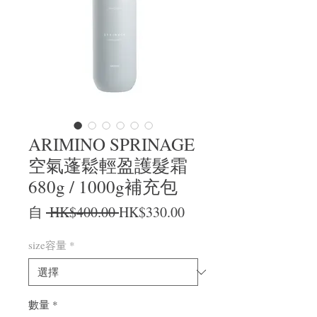
ARIMINO SPRINAGE
空氣蓬鬆輕盈護髮霜
680g / 1000g補充包
一般價格
促銷價格
自
 HK$400.00 
HK$330.00
size容量
*
數量
*