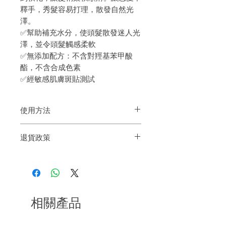
釋手，秀髮容易打理，散發自然光
澤。
✅幫助補充水分，使頭髮散發迷人光
澤，並令頭髮觸感柔軟
✅無添加配方：不含對羥基苯甲酸
酯，不含合成色素
✅經敏感肌膚斑貼測試
使用方法
洗頭完，將適量產品均勻塗抹於髮中至髮
退貨政策
尾，輕輕按摩於髮絲並停留2-3分鐘，以清
水沖淨。
如果您對我們的產品質量不滿意，我們很
樂意退款給所有客戶。首先，您需要在收
到我們的產品後的前7天內通過電子郵件
通知我們。但是，您需要支付退回的運
費。謝謝。
相關產品