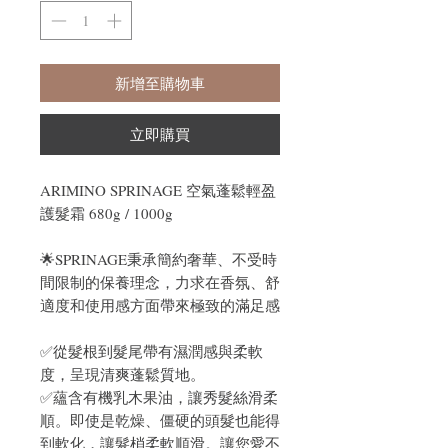
新增至購物車
立即購買
ARIMINO SPRINAGE 空氣蓬鬆輕盈
護髮霜 680g / 1000g
🌟SPRINAGE秉承簡約奢華、不受時
間限制的保養理念，力求在香氛、舒
適度和使用感方面帶來極致的滿足感
✅從髮根到髮尾帶有濕潤感與柔軟
度，呈現清爽蓬鬆質地。
✅蘊含有機乳木果油，讓秀髮絲滑柔
順。即使是乾燥、僵硬的頭髮也能得
到軟化，讓髮梢柔軟順滑。讓您愛不