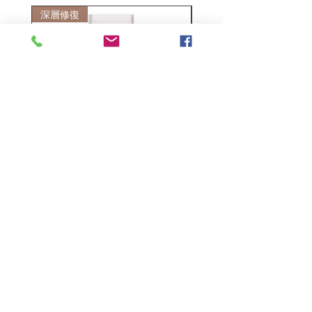
深層修復
敏感護理
Kerasilk Repairing 絲馭洸水
Kerastase BAIN VITAL
誘晶漾洗髮露 250ml
DERMO-CALM 頭
髮水 1000ml
一般價格
促銷價格
HK$140.00
HK$105.00
一般價格
HK$510.00