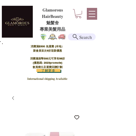
Glamorous
HairBeauty
魅髮舍
​​專業美髮用品
Search
消費滿$300 免運費 (本地）​
新會員首次9折迎新優惠
消費滿港幣500元可享有88折
(優惠碼: 2023promote)
會員積分及運費回贈計劃
了解更多
International shipping Available