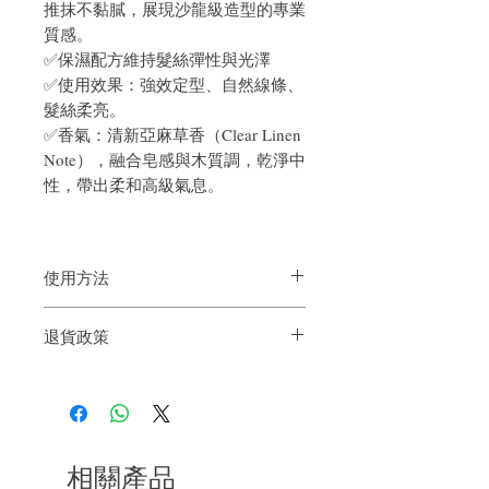
推抹不黏膩，展現沙龍級造型的專業
質感。
✅保濕配方維持髮絲彈性與光澤
✅使用效果：強效定型、自然線條、
髮絲柔亮。
✅香氣：清新亞麻草香（Clear Linen
Note），融合皂感與木質調，乾淨中
性，帶出柔和高級氣息。
使用方法
恰到好處的定型效果
退貨政策
如果您對我們的產品質量不滿意，我們很
樂意退款給所有客戶。首先，您需要在收
到我們的產品後的前7天內通過電子郵件
通知我們。但是，您需要支付退回的運
費。謝謝。
相關產品