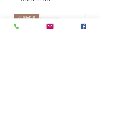
深層修復
敏感護理
Kerasilk Repairing 絲馭洸水
Kerastase BAIN VITAL
誘晶漾洗髮露 250ml
DERMO-CALM 頭
髮水 1000ml
一般價格
促銷價格
HK$140.00
HK$105.00
一般價格
HK$510.00