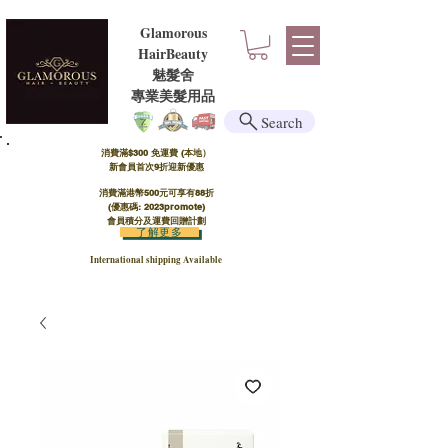
Glamorous
HairBeauty
魅髮舍
​​專業美髮用品
Search
消費滿$300 免運費 (本地）​
新會員首次9折迎新優惠
消費滿港幣500元可享有88折
(優惠碼: 2023promote)
會員積分及運費回贈計劃
了解更多
International shipping Available