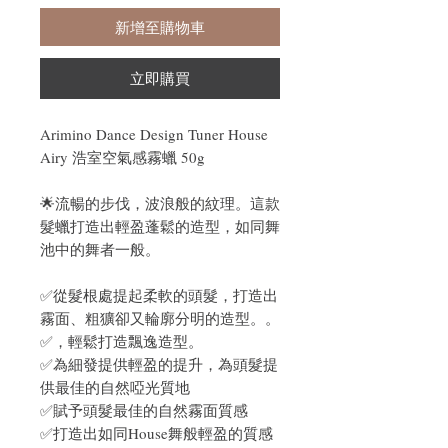
新增至購物車
立即購買
Arimino Dance Design Tuner House
Airy 浩室空氣感霧蠟 50g
🌟流暢的步伐，波浪般的紋理。這款
髮蠟打造出輕盈蓬鬆的造型，如同舞
池中的舞者一般。
✅從髮根處提起柔軟的頭髮，打造出
霧面、粗獷卻又輪廓分明的造型。。
✅，輕鬆打造飄逸造型。
✅為細發提供輕盈的提升，為頭髮提
供最佳的自然啞光質地
✅賦予頭髮最佳的自然霧面質感
✅打造出如同House舞般輕盈的質感