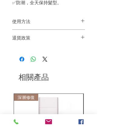
✅防潮，全天保持髮型。
使用方法
恰到好處的定型效果
退貨政策
如果您對我們的產品質量不滿意，我們很
樂意退款給所有客戶。首先，您需要在收
到我們的產品後的前7天內通過電子郵件
通知我們。但是，您需要支付退回的運
費。謝謝。
相關產品
深層修復
敏感護理