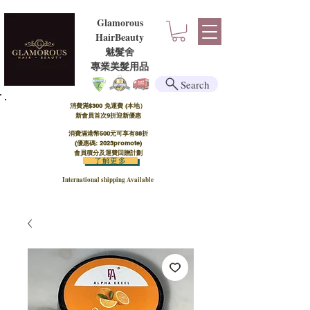
Glamorous
HairBeauty
魅髮舍
​​專業美髮用品
Search
消費滿$300 免運費 (本地）​
新會員首次9折迎新優惠
消費滿港幣500元可享有88折
(優惠碼: 2023promote)
會員積分及運費回贈計劃
了解更多
International shipping Available