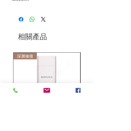
髮上，造型後秀髮更添光澤。
如果您對我們的產品質量不滿意，我們很
樂意退款給所有客戶。首先，您需要在收
到我們的產品後的前7天內通過電子郵件
通知我們。但是，您需要支付退回的運
費。謝謝。​
相關產品
深層修復
敏感護理
Kerasilk Repairing 絲馭洸水
Kerastase BAIN VITAL