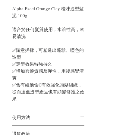
Alpha Excel Orange Clay 橙味造型髮
泥 100g
適合於任何髮質使用，水溶性高，容
易清洗
✅隨意搓揉，可塑造出蓬鬆、啞色的
造型
✅定型效果特強持久
✅增加秀髮質感及彈性，用後感覺清
爽
✅含有維他命C有效強化頭髮組織，
從而達至造型產品也有頭髮修護之效
果
使用方法
取適量髮泥於掌心中揉開，塗於乾髮上塑
退貨政策
造出心目中理想的髮型；同時亦可用於濕