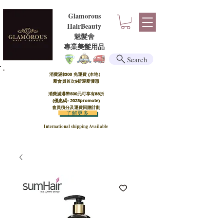
Glamorous
HairBeauty
魅髮舍
​​專業美髮用品
Search
消費滿$300 免運費 (本地）​
新會員首次9折迎新優惠
消費滿港幣500元可享有88折
(優惠碼: 2023promote)
會員積分及運費回贈計劃
了解更多
International shipping Available