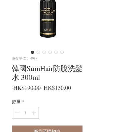
庫存單位： 4988
韓國SumHair防脫洗髮
水 300ml
一般價格
促銷價格
 HK$190.00 
HK$130.00
數量
*
新增至購物車