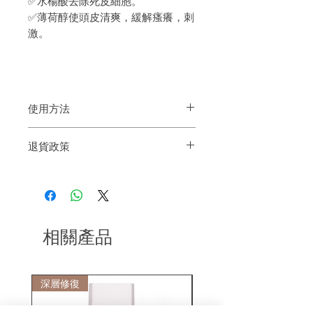
✅水楊酸去除死皮細胞。
✅薄荷醇使頭皮清爽，緩解瘙癢，刺
激。
使用方法
塗抹於頭髮和頭皮，輕輕按摩起泡，然後
退貨政策
用溫水沖洗乾淨。
如果您對我們的產品質量不滿意，我們很
樂意退款給所有客戶。首先，您需要在收
到我們的產品後的前7天內通過電子郵件
通知我們。但是，您需要支付退回的運
費。謝謝。​
相關產品
深層修復
敏感護理