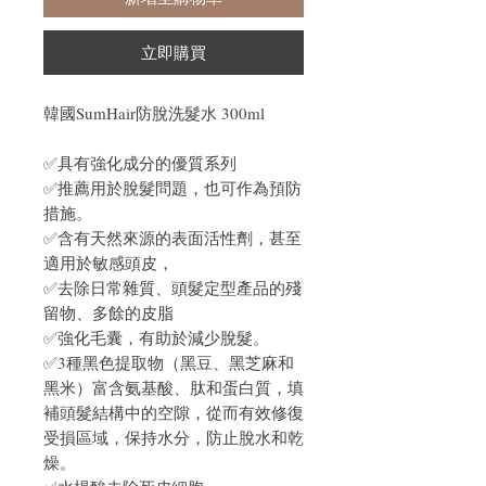
立即購買
韓國SumHair防脫洗髮水 300ml
✅具有強化成分的優質系列
✅推薦用於脫髮問題，也可作為預防
措施。
✅含有天然來源的表面活性劑，甚至
適用於敏感頭皮，
✅去除日常雜質、頭髮定型產品的殘
留物、多餘的皮脂
✅強化毛囊，有助於減少脫髮。
✅3種黑色提取物（黑豆、黑芝麻和
黑米）富含氨基酸、肽和蛋白質，填
補頭髮結構中的空隙，從而有效修復
受損區域，保持水分，防止脫水和乾
燥。