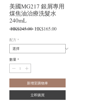
美國MG217 銀屑專用
煤焦油治療洗髮水
240mL
一般價格
促銷價格
 HK$245.00 
HK$165.00
配方
*
數量
*
新增至購物車
立即購買