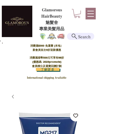
Glamorous
HairBeauty
魅髮舍
​​專業美髮用品
Search
消費滿$300 免運費 (本地）​
新會員首次9折迎新優惠
消費滿港幣500元可享有88折
(優惠碼: 2023promote)
會員積分及運費回贈計劃
了解更多
International shipping Available