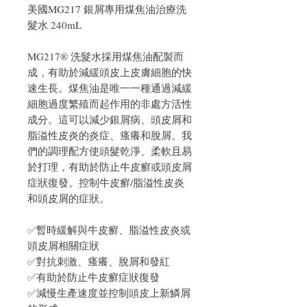
美國MG217 銀屑專用煤焦油治療洗
髮水 240mL
MG217® 洗髮水採用煤焦油配製而
成，有助於減緩頭皮上皮膚細胞的快
速生長。煤焦油是唯一一種通過減緩
細胞過度繁殖而起作用的非處方活性
成分。這可以減少銀屑病、頭皮屑和
脂溢性皮炎的炎症、瘙癢和脫屑。我
們的調理配方使頭髮乾淨、柔軟且易
於打理，有助於防止牛皮癬或頭皮屑
症狀復發。控制牛皮癬/脂溢性皮炎
和頭皮屑的症狀。
✅暫時緩解與牛皮癬、脂溢性皮炎或
頭皮屑相關症狀
✅對抗刺激、瘙癢、脫屑和發紅
✅有助於防止牛皮癬症狀復發
✅減慢生產速度並控制頭皮上新鱗屑