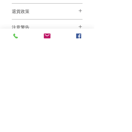
把頭髮完全沖濕後使用MG217洗髮水在頭
退貨政策
部輕輕按摩一段後，讓洗髮水在頭部停留
5-10分鐘，徹底沖洗乾淨，為了取得最佳
如果您對我們的產品質量不滿意，我們很
效果，建議每週使用至少兩次，或聽醫
注意警告
樂意退款給所有客戶。首先，您需要在收
囑。
到我們的產品後的前7天內通過電子郵件
僅限於外用。
通知我們。但是，您需要支付退回的運
如果身體的大部分區域都受到影響，請在
費。謝謝。​
使用前諮詢醫生。
使用本產品時避免接觸眼睛。如果發生接
觸，請用水徹底沖洗眼睛。
相關產品
將皮膚暴露在陽光下時要小心。它可能會
增加您在塗抹後曬傷的傾向。
除非有醫生指導，否則不要與其他形式的
牛皮癬治療如紫外線輻射或處方藥一起使
深層修復
敏感護理
用。
未經諮詢醫生，請勿長時間使用。
按照指示定期使用本產品後，如果病情惡
化或病情沒有改善，請停止使用並諮詢醫
生。
請將本品放在兒童不能接觸的地方。
如果吞食，請立即尋求醫療幫助。
本產品含有煤焦油，一種化學成份。