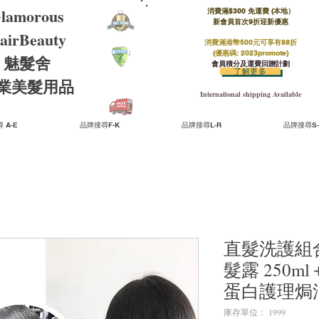
lamorous
消費滿$300 免運費 (本地）​
新會員首次9折迎新優惠
airBeauty
消費滿港幣500元可享有88折
(優惠碼: 2023promote)
魅髮舍
會員積分及運費回贈計劃
了解更多
​專業美髮用品
International shipping Available
 A-E
品牌搜尋F-K
品牌搜尋L-R
品牌搜尋S-
直髮洗護組合
髮露 250ml
蛋白護理焗油
庫存單位： 1999