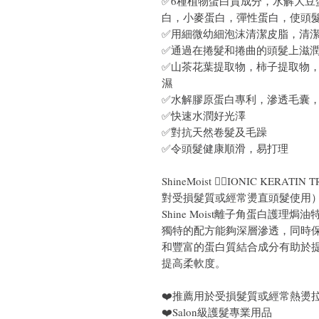
✅6種植物蛋白質成分，水解大豆
白，小麥蛋白，彈性蛋白，使頭
✅用細微幼細泡沫清潔皮脂，清
✅通過在捲髮和捲曲的頭髮上滋
✅山茶花葉提取物，柿子提取物
濕
✅水解膠原蛋白專利，滲透毛囊
✅快速水潤好光澤
✅對抗天然卷髮及毛躁
✅令頭髮健康順滑，易打理
ShineMoist 💆‍♂️IONIC K
對受損髮質或經常燙直頭髮使用
Shine Moist離子角蛋白護
獨特的配方能夠深層滲透，同時
和豐富的蛋白質結合成分有助於
提高柔軟度。
❤️推薦用於受損髮質或經常熱燙
❤️Salon級護髮專業用品