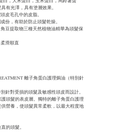
蛋白，大米蛋白，玉米蛋白，馬鈴薯蛋
髮具有光澤，具有塗層效果。
潔頭皮毛孔中的皮脂。
潤成份，有助於防止頭髮乾燥。
，角豆提取物三種天然植物油精華為頭髮保
，柔滑順直
ERATIN TREATMENT 離子角蛋白護理焗油（特別針
）
理焗油特別針對受損的頭髮及敏感性頭皮而設計。
保護頭髮的表皮層。獨特的離子角蛋白護理
提供營養，使頭髮異常柔軟，以最大程度地
拉直的頭髮。