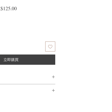
般價格
促銷價格
$125.00
立即購買
用適量的洗頭水起泡, 按摩頭皮及頭髮,
頭2次，如要達到最佳直髮功效，請堅
量不滿意，我們很樂意退款給所有客
然後輕輕按摩在頭髮和頭皮上。 靜置
到我們的產品後的前7天內通過電子郵
使用毛巾鋪於頭髮上效果更佳。 然後洗淨
需要支付退回的運費。謝謝。​