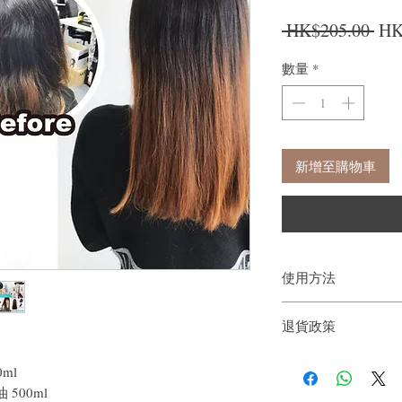
一
 HK$205.00 
HK
數量
*
新增至購物車
使用方法
用溫水整濕頭髮, 然後
退貨政策
再用溫水沖洗，最好洗
持使用3個月以上。
如果您對我們的產品質
然後用手取適量焗油。
ml
戶。首先，您需要在收
15-30分鐘，也可以
 500ml
件通知我們。但是，您
完成焗油護理