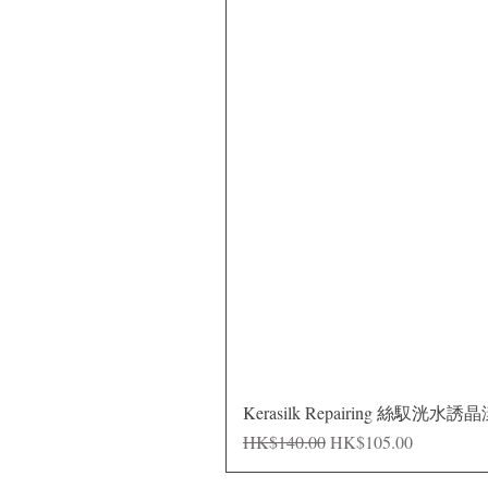
Kerasilk Repairing 絲馭洸水誘
一般價格
促銷價格
HK$140.00
HK$105.00