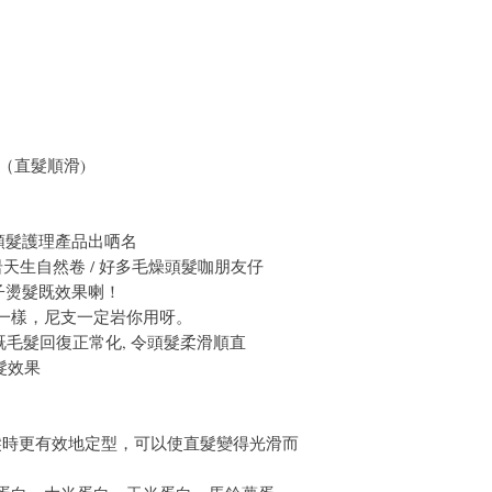
ml（直髮順滑)
子頭髮護理產品出哂名
天生自然卷 / 好多毛燥頭髮咖朋友仔
子燙髮既效果喇！
主我一樣，尼支一定岩你用呀。
既毛髮回復正常化, 令頭髮柔滑順直
髮效果
髮時更有效地定型，可以使直髮變得光滑而