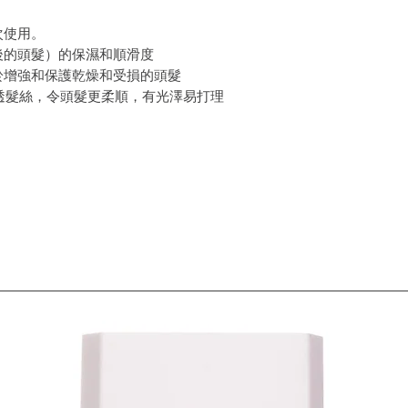
次使用。
後的頭髮）的保濕和順滑度
於增強和保護乾燥和受損的頭髮
能浸透髮絲，令頭髮更柔順，有光澤易打理