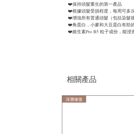
❤️保持頭髮重生的第一產品
❤️根據頭髮受損程度，每周可多
❤️增強所有普通頭髮（包括染髮
❤️角蛋白，小麥和大豆蛋白有助
❤️維生素Pro B5 粒子成份，
相關產品
深層修復