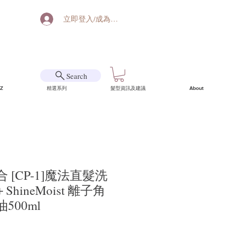
立即登入/成為會員
Search
Z
精選系列
髮型資訊及建議
About
 [CP-1]魔法直髮洗
＋ShineMoist 離子角
500ml