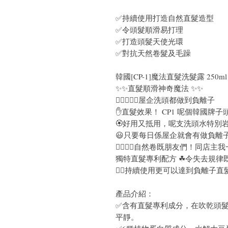
✅持續使用打造自然直髮造型
✅令頭髮順滑易打理
✅打造頭髮天使光環
✅對抗天然卷髮及毛躁
韓國[CP-1]魔法直髮洗髮露 250
✨✨直髮順滑神奇魔法 ✨✨
💆‍♀💆🏻‍♂屋企洗頭都做到負離子
✋直髮效果！ CP1 呢個韓國牌
🏵好用又抵用，呢支洗頭水特別岩
😃只要每日係屋企就會有做負離
✌🏻✌🏻自然卷既朋友們！同店
獨特直髮專利配方 ☘令失去規律
👍🏻持續使用更可以達到負離子直
產品介紹：
✅含有直髮專利成分，在吹乾頭
平靜。