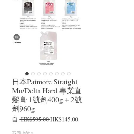
日本Paimore Straight
Mu/Delta Hard 專業直
髮膏 1號劑400g＋2號
劑960g
一般價格
促銷價格
自
 HK$595.00 
HK$145.00
不同功效
*