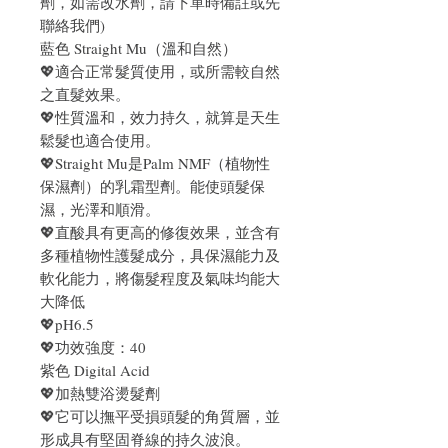
劑，如需改水劑，請下單時備註或先
聯絡我們)
藍色 Straight Mu（溫和自然）
💖適合正常髮質使用，或所需較自然
之直髮效果。
💖性質溫和，效力持久，就算是天生
鬆髮也適合使用。
💖Straight Mu是Palm NMF（植物性
保濕劑）的乳霜型劑。能使頭髮保
濕，光澤和順滑。
💖直酸具有更高的修復效果，並含有
多種植物性護髮成分，具保濕能力及
軟化能力，將傷髮程度及氣味均能大
大降低
💖pH6.5
💖功效強度：40
紫色 Digital Acid
💖加熱雙浴燙髮劑
💖它可以撫平受損頭髮的角質層，並
形成具有堅固脊線的持久波浪。