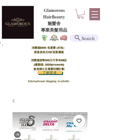
Glamorous
HairBeauty
魅髮舍
​​專業美髮用品
Search
消費滿$300 免運費 (本地）​
新會員首次9折迎新優惠
消費滿港幣500元可享有88折
(優惠碼: 2023promote)
會員積分及運費回贈計劃
了解更多
International shipping Available