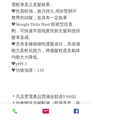
需較筆直之直髮效果。
💖性質較強，效力持久,用於堅韌不
整齊的頭髮，並具有一定效果
💖Straight Delta Hard 較硬型拉直
劑，可快速牢固地實現新生髮和使頭
髮筆直感。
💖含有多種植物性護髮成分，具保濕
能力及軟化能力，將傷髮程度及氣味
均能大大降低。
💖pH9.3
💖功效強度：120
＊凡染燙電產品買滿金額達$300以
上均會贈送染髮配備（即用手套，保
護耳罩，染髮碗，染髮疏）
注意事項：使用完負離子膏後盡量三