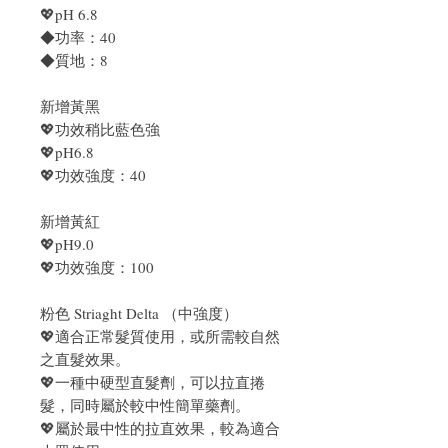
💖pH 6.8
◆功率：40
◆質地：8
新增黃黑
💖功效稍比藍色強
💖pH6.8
💖功效強度：40
新增黃紅
💖pH9.0
💖功效強度：100
粉色 Striaght Delta （中強度）
💖適合正常髮質使用，或所需較自然
之直髮效果。
💖一種中硬型直髮劑，可以拉直捲
髮，同時屬於較中性簡單藥劑。
💖屬於最中性的拉直效果，較為適合