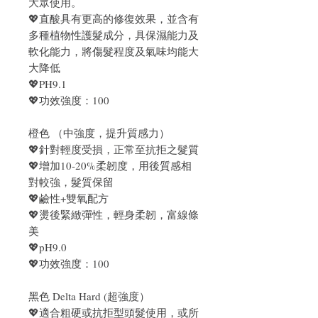
大眾使用。
💖直酸具有更高的修復效果，並含有
多種植物性護髮成分，具保濕能力及
軟化能力，將傷髮程度及氣味均能大
大降低
💖PH9.1
💖功效強度：100
橙色 （中強度，提升質感力）
💖針對輕度受損，正常至抗拒之髮質
💖增加10-20%柔韌度，用後質感相
對較強，髮質保留
💖鹼性+雙氧配方
💖燙後緊緻彈性，輕身柔韌，富線條
美
💖pH9.0
💖功效強度：100
黑色 Delta Hard (超強度）
💖適合粗硬或抗拒型頭髮使用，或所