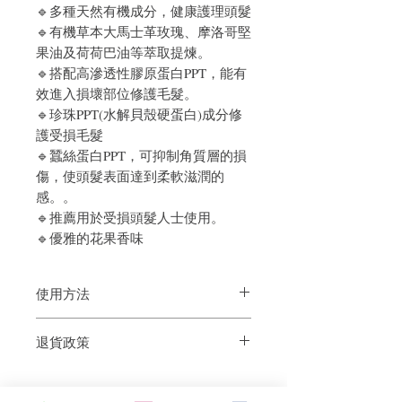
🔹多種天然有機成分，健康護理頭髮
🔹有機草本大馬士革玫瑰、摩洛哥堅
果油及荷荷巴油等萃取提煉。
🔹搭配高滲透性膠原蛋白PPT，能有
效進入損壞部位修護毛髮。
🔹珍珠PPT(水解貝殼硬蛋白)成分修
護受損毛髮
🔹蠶絲蛋白PPT，可抑制角質層的損
傷，使頭髮表面達到柔軟滋潤的
感。。
🔹推薦用於受損頭髮人士使用。
🔹優雅的花果香味
使用方法
洗淨頭髮後，然後加入約1元硬幣大小的
退貨政策
髮膜到髮絲及髮尾上，並輕輕按摩3-5分
鐘。 用清水沖洗。
如果您對我們的產品質量不滿意，我們很
樂意退款給所有客戶。首先，您需要在收