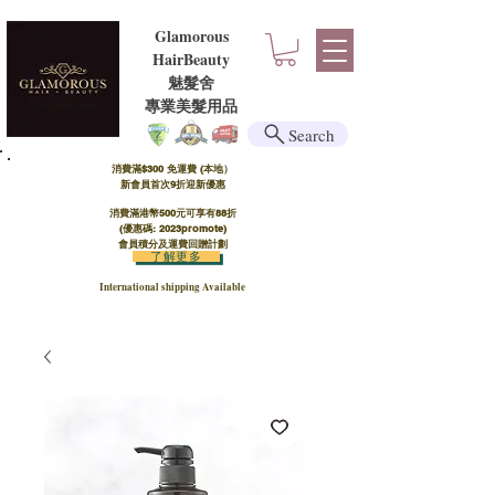
Glamorous
HairBeauty
魅髮舍
​​專業美髮用品
Search
消費滿$300 免運費 (本地）​
新會員首次9折迎新優惠
消費滿港幣500元可享有88折
(優惠碼: 2023promote)
會員積分及運費回贈計劃
了解更多
International shipping Available