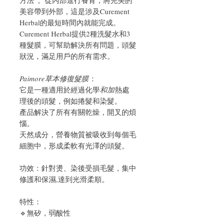
美容帶到外部，這是涉及Curement
Herbal的最短時間內就能完成。
Curement Herbal提供2種洗髮水和3
種髮膜，可幫助解決所有問題，頭髮
狀況，滿足用戶的所有需求。
Paimore草本修復髮膜
：
它是一種適用於經過化學
和加
熱處
理後的頭髮，例如捲髮和染髮。
產品解決了所有有關乾燥，開叉的煩
惱。
天然成分，營養物質被吸收到每個毛
細胞中，形成柔軟有光澤的頭髮。
功效：針對燙、染後受損毛髮，集中
修護和保濕,達到光滑柔順。
特性：
🔹無矽，弱酸性