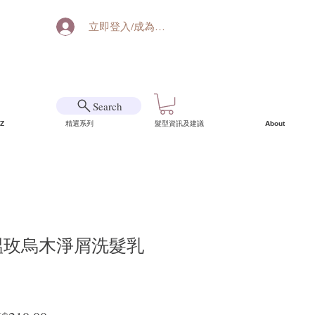
立即登入/成為會員
Search
Z
精選系列
髮型資訊及建議
About
a 醞玫烏木淨屑洗髮乳