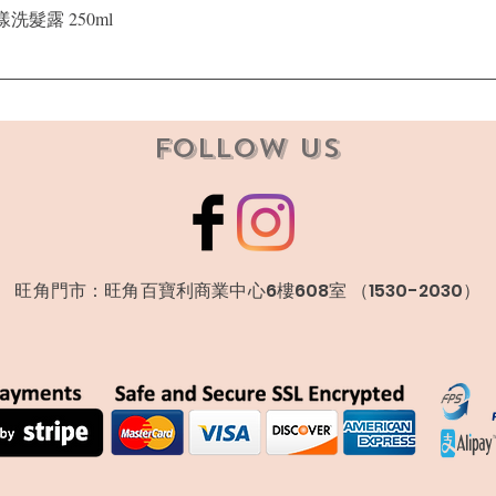
快速瀏覽
晶漾洗髮露 250ml
Follow Us
​旺角門市：旺角百寶利商業中心6樓608室 （1530-2030）