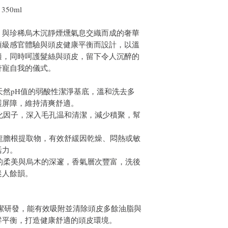
350ml
，與珍稀烏木沉靜煙燻氣息交織而成的奢華
頂級感官體驗與頭皮健康平衡而設計，以溫
適，同時呵護髮絲與頭皮，留下令人沉醉的
奢寵自我的儀式。
天然pH值的弱酸性潔淨基底，溫和洗去多
護屏障，維持清爽舒適。
化因子，深入毛孔温和清潔，減少積聚，幫
龍膽根提取物，有效舒緩因乾燥、悶熱或敏
活力。
的柔美與烏木的深邃，香氣層次豐富，洗後
迷人餘韻。
清潔研發，能有效吸附並清除頭皮多餘油脂與
群平衡，打造健康舒適的頭皮環境。