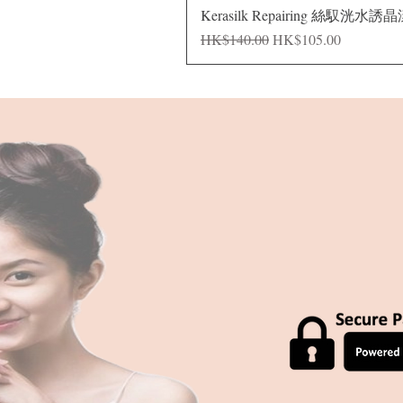
Kerasilk Repairing 絲馭洸水誘
一般價格
促銷價格
HK$140.00
HK$105.00