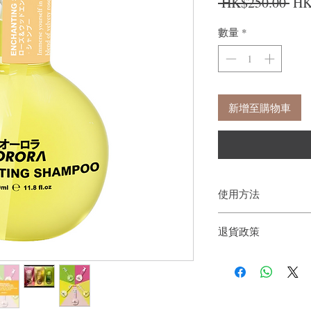
一
 HK$250.00 
HK
數量
*
新增至購物車
使用方法
用溫水充分濕潤頭髮和
退貨政策
按摩頭皮與髮絲。最後
如果您對我們的產品質
戶。首先，您需要在收
件通知我們。但是，您