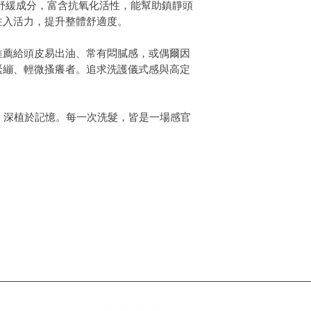
的舒緩成分，富含抗氧化活性，能幫助鎮靜頭
注入活力，提升整體舒適度。
推薦給頭皮易出油、常有悶膩感，或偶爾因
緊繃、輕微搔癢者。追求洗護儀式感與高定
，深植於記憶。每一次洗髮，皆是一場感官