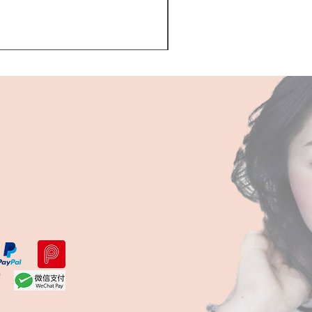
Kerastase BAIN VITAL
一般價格
促銷價格
HK$510.00
HK$468.00