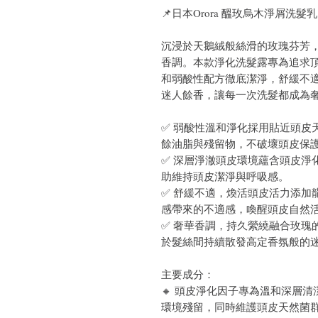
📌日本Orora 醞玫烏木淨屑洗髮乳 
沉浸於天鵝絨般絲滑的玫瑰芬芳
香調。本款淨化洗髮露專為追求
和弱酸性配方徹底潔淨，舒緩不
迷人餘香，讓每一次洗髮都成為
✅ 弱酸性溫和淨化採用貼近頭皮
餘油脂與殘留物，不破壞頭皮保
✅ 深層淨澈頭皮環境蘊含頭皮淨
助維持頭皮潔淨與呼吸感。
✅ 舒緩不適，煥活頭皮活力添加
感帶來的不適感，喚醒頭皮自然
✅ 奢華香調，持久縈繞融合玫瑰
於髮絲間持續散發高定香氛般的
主要成分：
🔸 頭皮淨化因子專為溫和深層
環境殘留，同時維護頭皮天然菌