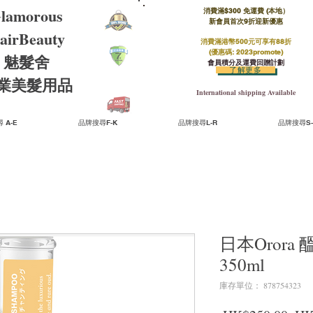
lamorous
消費滿$300 免運費 (本地）​
新會員首次9折迎新優惠
airBeauty
消費滿港幣500元可享有88折
(優惠碼: 2023promote)
魅髮舍
會員積分及運費回贈計劃
了解更多
​專業美髮用品
International shipping Available
 A-E
品牌搜尋F-K
品牌搜尋L-R
品牌搜尋S-
日本Oror
350ml
庫存單位： 878754323