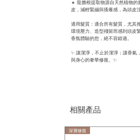
🔸 龍膽根提取物源自天然植物
皮，減輕緊繃與搔癢感，為頭皮
適用髮質：適合所有髮質，尤其
環境壓力、造型殘留而感到頭皮
香氛體驗的您，絕不容錯過。
✨ 讓潔淨，不止於潔淨；讓香氣
與身心的奢華修復。✨
相關產品
深層修復