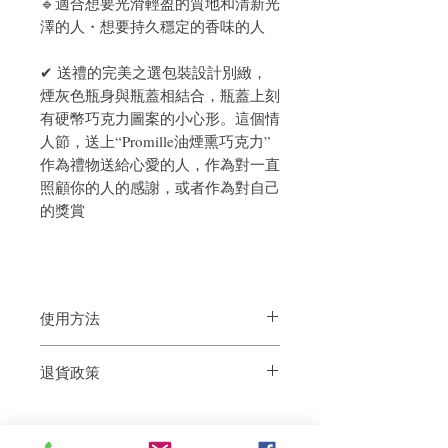
🔹適合想要光滑輕盈的質地和清新光
澤的人・想要持久穩定的香味的人
✔ 送禮的完美之選包裝設計別緻，
煙灰色瓶身與瓶蓋相結合，瓶蓋上刻
有硬幣巧克力圖案的小心形。這個情
人節，送上“Promille油煙熏巧克力”
作為禮物送給心愛的人，作為對一直
照顧你的人的感謝，或者作為對自己
的獎賞
使用方法
外出前使用時： 完成造型後，取適量（3-
退貨政策
4 滴）於手心，塗抹於髮梢。
沐浴後使用時：用毛巾擦乾後，取適量
如果您對我們的產品質量不滿意，我們很
（3-4滴）於手心，塗抹於頭髮中央，塗抹
樂意退款給所有客戶。首先，您需要在收
於整根頭髮後吹乾
到我們的產品後的前7天內通過電子郵件