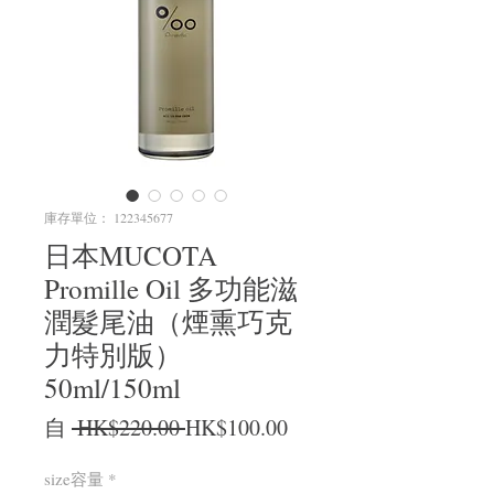
庫存單位： 122345677
日本MUCOTA
Promille Oil 多功能滋
潤髮尾油（煙熏巧克
力特別版）
50ml/150ml
一般價格
促銷價格
自
 HK$220.00 
HK$100.00
size容量
*