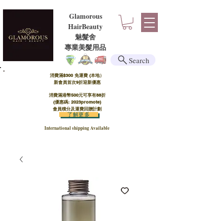
Glamorous
HairBeauty
魅髮舍
​​專業美髮用品
Search
消費滿$300 免運費 (本地）​
新會員首次9折迎新優惠
消費滿港幣500元可享有88折
(優惠碼: 2023promote)
會員積分及運費回贈計劃
了解更多
International shipping Available