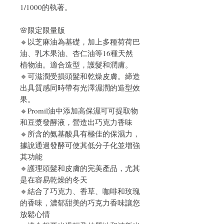
1/1000的執著。
🌸限定限量版
🔹以芝麻油為基礎，加上多種荷荷巴
油、乳木果油、杏仁油等16種天然
植物油。適合造型，護髮和潤膚。
🔹可滋潤受損頭髮和乾燥皮膚。締造
出具質感同時帶有光澤濕潤的造型效
果。
🔹Promil油中添加高保濕可可提取物
和豆漿發酵液，營造出巧克力香味
🔹所含的氨基酸具有極佳的保濕力，
據說通過發酵可使其低分子化並增強
其功能
🔹護理頭髮和皮膚的完美產品，尤其
是在容易乾燥的冬天
🔹結合了巧克力、香草、咖啡和玫瑰
的香味，濃郁甜美的巧克力香味讓您
放鬆心情