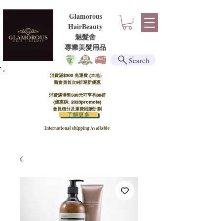
Glamorous
HairBeauty
魅髮舍
​​專業美髮用品
Search
消費滿$300 免運費 (本地）​
新會員首次9折迎新優惠
消費滿港幣500元可享有88折
(優惠碼: 2023promote)
會員積分及運費回贈計劃
了解更多
International shipping Available