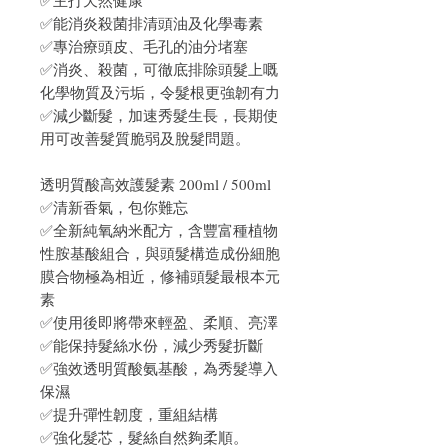
✅能消炎殺菌排清頭油及化學毒素
✅專治療頭皮、毛孔的油分堵塞
✅消炎、殺菌，可徹底排除頭髮上嘅
化學物質及污垢，令髮根更強韌有力
✅減少斷髮，加速秀髮生長，長期使
用可改善髮質脆弱及脫髮問題。
透明質酸高效護髮素 200ml / 500ml
✅清新香氣，包你難忘
✅全新純氧納米配方，含豐富種植物
性胺基酸組合，與頭髮構造成份細胞
膜合物極為相近，修補頭髮最根本元
素
✅使用後即將帶來輕盈、柔順、亮澤
✅能保持髮絲水份，減少秀髮折斷
✅強效透明質酸氨基酸，為秀髮導入
保濕
✅提升彈性韌度，重組結構
✅強化髮芯，髮絲自然夠柔順。