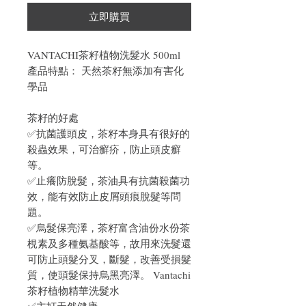
立即購買
VANTACHI茶籽植物洗髮水 500ml
產品特點： 天然茶籽無添加有害化
學品
茶籽的好處
✅抗菌護頭皮，茶籽本身具有很好的
殺蟲效果，可治癬疥，防止頭皮癬
等。
✅止癢防脫髮，茶油具有抗菌殺菌功
效，能有效防止皮屑頭痕脫髮等問
題。
✅烏髮保亮澤，茶籽富含油份水份茶
梘素及多種氨基酸等，故用來洗髮還
可防止頭髮分叉，斷髮，改善受損髮
質，使頭髮保持烏黑亮澤。 Vantachi
茶籽植物精華洗髮水
✅主打天然健康