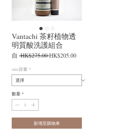
Vantachi 茶籽植物透
明質酸洗護組合
一般價格
促銷價格
自
 HK$275.00 
HK$205.00
size容量
*
數量
*
新增至購物車