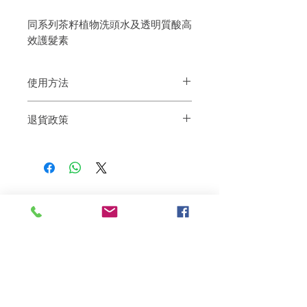
同系列茶籽植物洗頭水及透明質酸高
效護髮素
使用方法
將洗髮水塗在滋潤的頭髮上，按摩至起泡
退貨政策
並沖洗。如有必要，請重複。
對洗後護
理，將護髮霜塗在洗過的濕髮上，等待2-3
如果您對我們的產品質量不滿意，我們很
分鐘以上， 並通過按摩運動在整個長度上
樂意退款給所有客戶。首先，您需要在收
均勻分配，最後沖洗
到我們的產品後的前7天內通過電子郵件
通知我們。但是，您需要支付退回的運
費。謝謝。
相關產品
深層修復
敏感護理