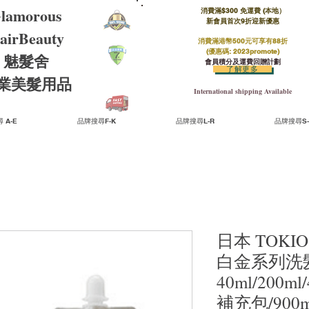
lamorous
消費滿$300 免運費 (本地）​
新會員首次9折迎新優惠
airBeauty
消費滿港幣500元可享有88折
(優惠碼: 2023promote)
魅髮舍
會員積分及運費回贈計劃
了解更多
​專業美髮用品
International shipping Available
 A-E
品牌搜尋F-K
品牌搜尋L-R
品牌搜尋S-
日本 TOKIO
白金系列洗
40ml/200ml/
補充包/900