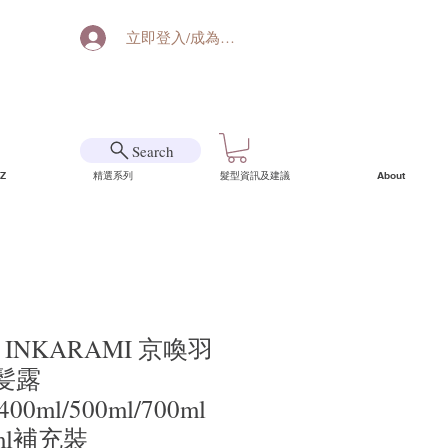
立即登入/成為會員
Search
Z
精選系列
髮型資訊及建議
About
 INKARAMI 京喚羽
髪露
400ml/500ml/700ml
ml補充裝