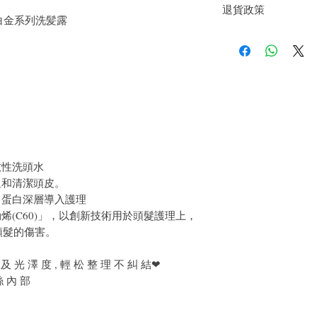
退貨政策
質地而異。
喚羽白金系列洗髪露
用指尖將洗髮水按
如果您對我們的產品質
用溫水沖洗掉所有
戶。首先，您需要在收
件通知我們。但是，您
敏性洗頭水
溫和清潔頭皮。
角蛋白深層導入護理
烯(C60)」，以創新技術用於頭髮護理上，
頭髮的傷害。
及 光 澤 度 , 輕 松 整 理 不 糾 結❤
絲 內 部