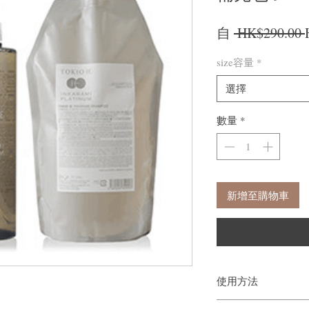
自
 HK$290.00 
size容量
*
選擇
數量
*
新增至購物車
使用方法
將少量洗髮水倒在