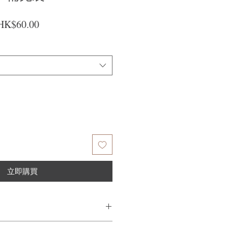
一般價格
促銷價格
HK$60.00
立即購買
手掌上。洗髮水的用量會因頭髮長度和