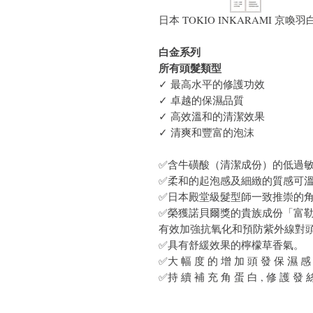
日本 TOKIO INKARAMI 京
白金系列
所有頭髮類型
✓ 最高水平的修護功效
✓ 卓越的保濕品質
✓ 高效溫和的清潔效果
✓ 清爽和豐富的泡沫
✅含牛磺酸（清潔成份）的低過
✅柔和的起泡感及細緻的質感可
✅日本殿堂級髮型師一致推崇的
✅榮獲諾貝爾獎的貴族成份「富勒
有效加強抗氧化和預防紫外線對
✅具有舒緩效果的檸檬草香氣。
✅大 幅 度 的 增 加 頭 發 保 濕 感 
✅持 續 補 充 角 蛋 白 , 修 護 發 