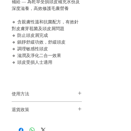
補給 — 為乾旱受損頭皮補充水份及
深度滋養，高效修護毛囊營養
🔹 含親膚性溫和抗菌配方，有效針
對皮膚芽苞菌及頭皮屑問題
🔹 防止頭皮屑完成
🔹 鎮靜舒緩功效，舒緩頭皮
🔹 調理敏感性頭皮
🔹 滋潤及淨化二合一效果
🔹 頭皮受損人士適用
使用方法
洗髮後，用毛巾索走頭髮上的多餘水份，
退貨政策
均勻地塗於頭皮上（特別是受損部分）。
然後輕柔按摩大概5到10分鐘,然後沖洗
如果您對我們的產品質量不滿意，我們很
樂意退款給所有客戶。首先，您需要在收
到我們的產品後的前7天內通過電子郵件