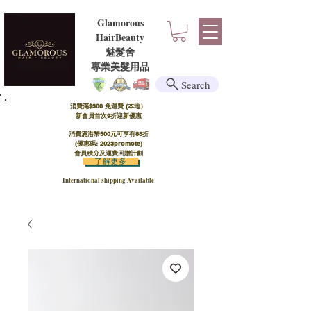
Glamorous
HairBeauty
魅髮舍
​​專業美髮用品
Search
消費滿$300 免運費 (本地）​
新會員首次9折迎新優惠
消費滿港幣500元可享有88折
(優惠碼: 2023promote)
會員積分及運費回贈計劃
了解更多
International shipping Available