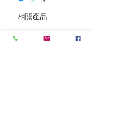
通知我們。但是，您需要支付退回的運
費。謝謝。
相關產品
深層修復
敏感護理
Kerasilk Repairing 絲馭洸水
Kerastase BAIN VITAL
誘晶漾洗髮露 250ml
DERMO-CALM 頭
髮水 1000ml
一般價格
促銷價格
HK$140.00
HK$105.00
一般價格
HK$510.00