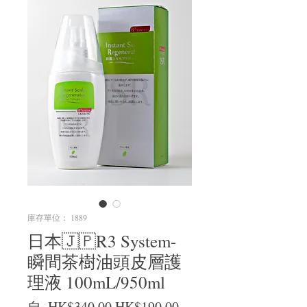
庫存單位： 1889
日本🇯🇵R3 System-
瞬間茶樹油頭皮層護
理液 100mL/950ml
一般價格
促銷價格
自
 HK$340.00 
HK$190.00