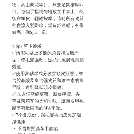
物，高山蘭花等）。只要足夠按摩即
可。每個手指均勻地放在手掌上，然
後在頭皮上輕輕按摩，這時所有物質
都會滲入髮際線，營造舒適感，有像
做完一個Spa一樣。
✨Spa 草本髮浴
✅清潔毛髮上多餘的角質和油脂污
垢，使毛髮強韌，從頭到尾展現美麗
秀髮。
✅使用富勒烯成分改善頭皮狀態，並
含胺基酸及富含礦物質和維生素的富
里酸，達到降低頭皮損傷。
✅ 加入清新綠薄荷、新鮮檸檬、香
草及茉莉花的柔和香味，讓頭皮與毛
髮享有最崇高的SPA享受。
✅7不含成份，讓毛髮與頭皮更加潔
淨健康
・ 不含對羥基苯甲酸酯