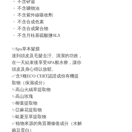
・ 不含矽靈
・ 不含礦物油
・ 不含紫外線吸收劑
・ 不含合成色素
・ 不含合成聚合物
・ 不含月桂基硫酸鹽SLS
✨Spa草本髮膜
達到頭皮及毛髮去汙、清潔的功效，
在一天結束後享受SPA般水療，讓你
頭皮及身心得以放鬆。
✅含5種ECO CERT認證成份有機提
取物（保濕成分）
✨高山火絨草提取物
✨高山玫瑰
✨柳葉提取物
✨亞麻花提取物
✨歐夏至草提取物
✅植物來源的角質層修復成分（水解
豌豆蛋白）