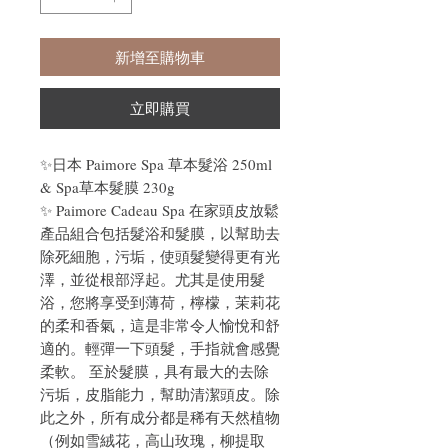
新增至購物車
立即購買
✨日本 Paimore Spa 草本髮浴 250ml
& Spa草本髮膜 230g
✨ Paimore Cadeau Spa 在家頭皮放鬆
產品組合包括髮浴和髮膜，以幫助去
除死細胞，污垢，使頭髮變得更有光
澤，並從根部浮起。尤其是使用髮
浴，您將享受到薄荷，檸檬，茉莉花
的柔和香氣，這是非常令人愉悅和舒
適的。輕彈一下頭髮，手指就會感覺
柔軟。 至於髮膜，具有最大的去除
污垢，皮脂能力，幫助清潔頭皮。除
此之外，所有成分都是稀有天然植物
（例如雪絨花，高山玫瑰，柳提取