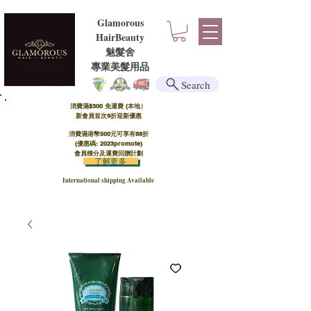
Glamorous
HairBeauty
魅髮舍
​​專業美髮用品
Search
消費滿$300 免運費 (本地）​
新會員首次9折迎新優惠
消費滿港幣500元可享有88折
(優惠碼: 2023promote)
會員積分及運費回贈計劃
了解更多
International shipping Available