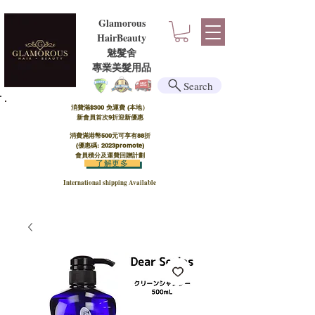
Glamorous
HairBeauty
魅髮舍
​​專業美髮用品
Search
消費滿$300 免運費 (本地）​
新會員首次9折迎新優惠
消費滿港幣500元可享有88折
(優惠碼: 2023promote)
會員積分及運費回贈計劃
了解更多
International shipping Available