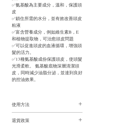
✅氨基酸為主要成分，溫和，保護頭
皮
✅鎖住所需的水分，並有效改善頭皮
粘液
✅富含營養成分，例如維生素B，E
和植物提取物，可治愈頭皮問題
✅可以促進頭皮的血液循環，增強頭
髮的活力。
✅13種氨基酸成份保護頭皮，使頭髮
光滑柔軟。 氨基酸底物深層清潔頭
皮，同時減少油脂分泌，並達到良好
的控油效果。
使用方法
徹底弄濕頭髮後，在整個頭髮上塗抹適
退貨政策
量，充分泡沫並在洗淨皮膚時進行按摩。
之後，請徹底沖洗。
如果您對我們的產品質量不滿意，我們很