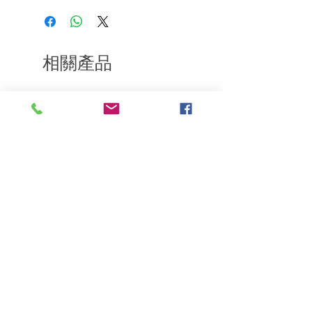
樂意退款給所有客戶。首先，您需要在收
到我們的產品後的前7天內通過電子郵件
通知我們。但是，您需要支付退回的運
費。謝謝。​
相關產品
深層修復
敏感護理
Kerasilk Repairing 絲馭洸水
Kerastase BAIN VITAL
誘晶漾洗髮露 250ml
DERMO-CALM 頭