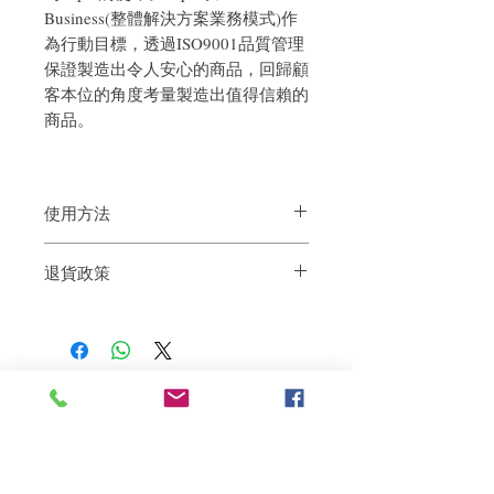
Business(整體解決方案業務模式)作
為行動目標，透過ISO9001品質管理
保證製造出令人安心的商品，回歸顧
客本位的角度考量製造出值得信賴的
商品。
使用方法
洗髮後適度去除頭髮水分，以手取適量護
退貨政策
髮乳後塗抹於整頭秀髮，靜置約2~3分後
輕柔沖洗乾淨。
如果您對我們的產品質量不滿意，我們很
樂意退款給所有客戶。首先，您需要在收
到我們的產品後的前7天內通過電子郵件
通知我們。但是，您需要支付退回的運
費。謝謝。​
相關產品
深層修復
敏感護理