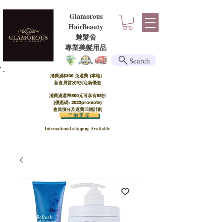
Glamorous
HairBeauty
魅髮舍
​​專業美髮用品
Search
消費滿$300 免運費 (本地）​
新會員首次9折迎新優惠
消費滿港幣500元可享有88折
(優惠碼: 2023promote)
會員積分及運費回贈計劃
了解更多
International shipping Available