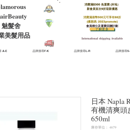
lamorous
消費滿$300 免運費 (本地）​
新會員首次9折迎新優惠
airBeauty
消費滿港幣500元可享有88折
(優惠碼: 2023promote)
魅髮舍
會員積分及運費回贈計劃
了解更多
​專業美髮用品
International shipping Available
 A-E
品牌搜尋F-K
品牌搜尋L-R
品牌搜尋S-
日本 Napla Re
有機清爽頭皮洗
650ml
庫存單位： 4679