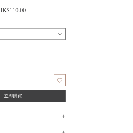
一般價格
促銷價格
HK$110.00
立即購買
個頭髮上塗抹適量，充分泡沫並在洗淨