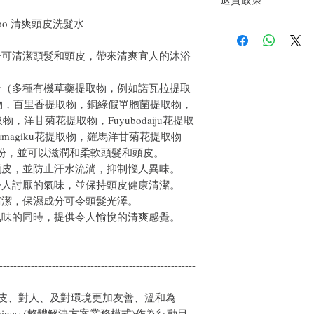
皮膚時進行按摩。之後
hampoo 清爽頭皮洗髮水
如果您對我們的產品質
戶。首先，您需要在收
件通知我們。但是，您
分可清潔頭髮和頭皮，帶來清爽宜人的沐浴
分（多種有機草藥提取物，例如諾瓦拉提取
物，百里香提取物，銅綠假單胞菌提取物，
洋甘菊花提取物，Fuyubodaiju花提取
gurumagiku花提取物，羅馬洋甘菊花提取物
份，並可以滋潤和柔軟頭髮和頭皮。
頭皮，並防止汗水流淌，抑制惱人異味。
令人討厭的氣味，並保持頭皮健康清潔。
清潔，保濕成分可令頭髮光澤。
氣味的同時，提供令人愉悅的清爽感覺。
--------------------------------------------------------
、頭皮、對人、及對環境更加友善、溫和為
n Business(整體解決方案業務模式)作為行動目