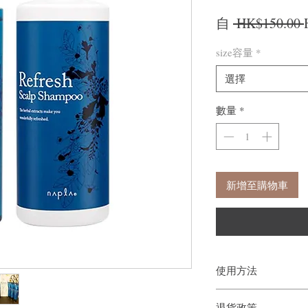
自
 HK$150.00 
size容量
*
選擇
數量
*
新增至購物車
使用方法
徹底弄濕頭髮後，在整
退貨政策