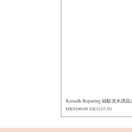
Kerasilk Repairing 絲馭洸水誘
一般價格
促銷價格
HK$140.00
HK$105.00