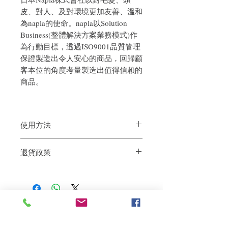
皮、對人、及對環境更加友善、溫和
為napla的使命。napla以Solution
Business(整體解決方案業務模式)作
為行動目標，透過ISO9001品質管理
保證製造出令人安心的商品，回歸顧
客本位的角度考量製造出值得信賴的
商品。
使用方法
徹底弄濕頭髮後，在整個頭髮上塗抹適
退貨政策
量，充分泡沫並在洗淨皮膚時進行按摩。
之後，請徹底沖洗。
如果您對我們的產品質量不滿意，我們很
其後使用護髮素用於整個頭髮上，待按摩
樂意退款給所有客戶。首先，您需要在收
兩至3分鐘後便可沖洗.
到我們的產品後的前7天內通過電子郵件
通知我們。但是，您需要支付退回的運
費。謝謝。​
相關產品