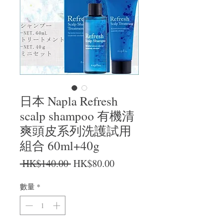
日本 Napla Refresh
scalp shampoo 有機清
爽頭皮系列洗護試用
組合 60ml+40g
一般價格
促銷價格
 HK$140.00 
HK$80.00
數量
*