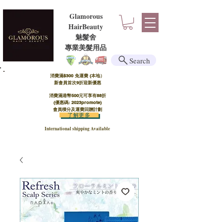
Glamorous
HairBeauty
魅髮舍
​​專業美髮用品
Search
消費滿$300 免運費 (本地）​
新會員首次9折迎新優惠
消費滿港幣500元可享有88折
(優惠碼: 2023promote)
會員積分及運費回贈計劃
了解更多
International shipping Available