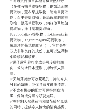
✅通過混合源自多種有機天然成分
（多種有機草藥提取物，例如諾瓦拉
提取物，薰衣草提取物，迷迭香提取
物，百里香提取物，銅綠假單胞菌提
取物，鼠尾草提取物，銅綠假單胞菌
提取物，洋甘菊花提取物，
Fuyubodaiju花提取物，Tokinsenka花
提取物，Yagurumagiku花提取物，
羅馬洋甘菊花提取物 ），它們是對
頭皮非常良好的成份，並可以滋潤和
柔軟頭髮和頭皮。
✅果子露和蘇打水成份可冷卻熱頭
皮，並防止汗水流淌，抑制惱人異
味。
✅天然薄荷醇可收緊毛孔，抑制令人
討厭的氣味，並保持頭皮健康清潔。
✅不含有機矽的配方可保持頭皮清
潔，保濕成分可令頭髮光澤。
✅在抑制天然薄荷油和薄荷醇的氣味
的同時，提供令人愉悅的清爽感覺。