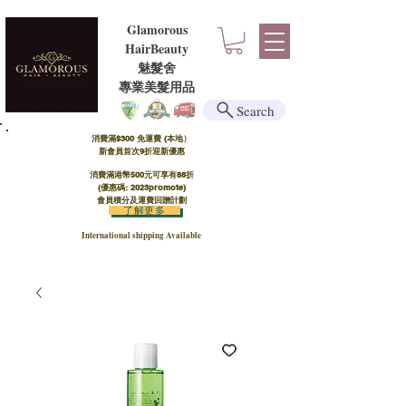
Glamorous
HairBeauty
魅髮舍
​​專業美髮用品
Search
消費滿$300 免運費 (本地）​
新會員首次9折迎新優惠
消費滿港幣500元可享有88折
(優惠碼: 2023promote)
會員積分及運費回贈計劃
了解更多
International shipping Available