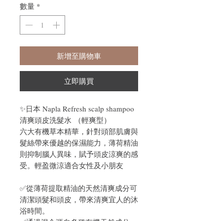
數量
*
新增至購物車
立即購買
✨日本 Napla Refresh scalp shampoo
清爽頭皮洗髮水 （輕爽型）
六大有機草本精華，針對頭部肌膚與
髮絲帶來優越的保濕能力，薄荷精油
則抑制腦人異味，賦予頭皮涼爽的感
受。輕盈微涼適合女性及小朋友
✅從薄荷提取精油的天然清爽成分可
清潔頭髮和頭皮，帶來清爽宜人的沐
浴時間。