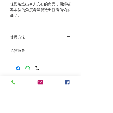
保證製造出令人安心的商品，回歸顧
客本位的角度考量製造出值得信賴的
商品。
使用方法
適用於濕髮並輕輕按摩。
退貨政策
放置 1-2分鐘。
用溫水徹底沖洗。
如果您對我們的產品質量不滿意，我們很
只用護髮素在頭上大概3至4分鐘,
樂意退款給所有客戶。首先，您需要在收
然後沖洗即可
到我們的產品後的前7天內通過電子郵件
通知我們。但是，您需要支付退回的運
費。謝謝。​
相關產品
深層修復
敏感護理