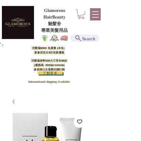
Glamorous
HairBeauty
魅髮舍
​​專業美髮用品
Search
消費滿$300 免運費 (本地）​
新會員首次9折迎新優惠
消費滿港幣500元可享有88折
(優惠碼: 2023promote)
會員積分及運費回贈計劃
了解更多
International shipping Available