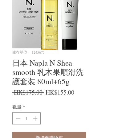
庫存單位： 1245675
日本 Napla N Shea
smooth 乳木果順滑洗
護套裝 80ml+65g
一般價格
促銷價格
 HK$175.00 
HK$155.00
數量
*
新增至購物車