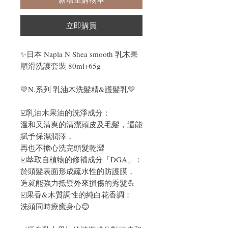
立即購買
✨日本 Napla N Shea smooth 乳木果
順滑洗護套裝 80ml+65g
💛N.系列 乳油木洗髮精&護髮乳💛
☑️乳油木果油的洗淨成分：
溫和又清爽的清潔頭皮及毛髮，還能
賦予保濕潤澤，
再也不擔心洗完頭髮乾澀
☑️萃取自植物的修補成分「DGA」：
於頭髮表面形成疏水性的防護膜，
造就能強力抵禦外來損傷的秀髮💪
☑️果香&木質調性的純白花香調：
洗頭同時療癒身心😊