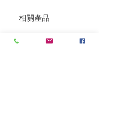
相關產品
深層修復
敏感護理
Kerasilk Repairing 絲馭洸水
Kerastase BAIN VITAL
誘晶漾洗髮露 250ml
DERMO-CALM 頭
髮水 1000ml
一般價格
促銷價格
HK$140.00
HK$105.00
一般價格
HK$510.00