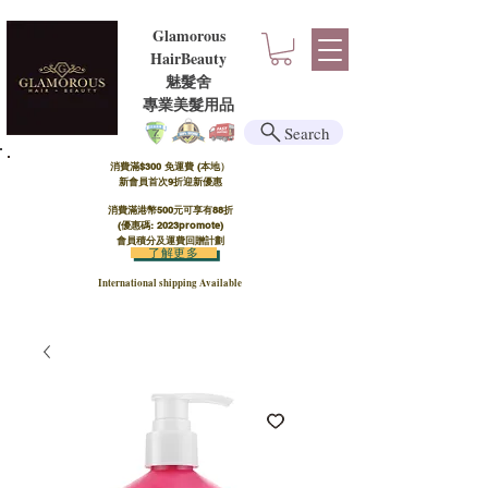
Glamorous
HairBeauty
魅髮舍
​​專業美髮用品
Search
消費滿$300 免運費 (本地）​
新會員首次9折迎新優惠
消費滿港幣500元可享有88折
(優惠碼: 2023promote)
會員積分及運費回贈計劃
了解更多
International shipping Available