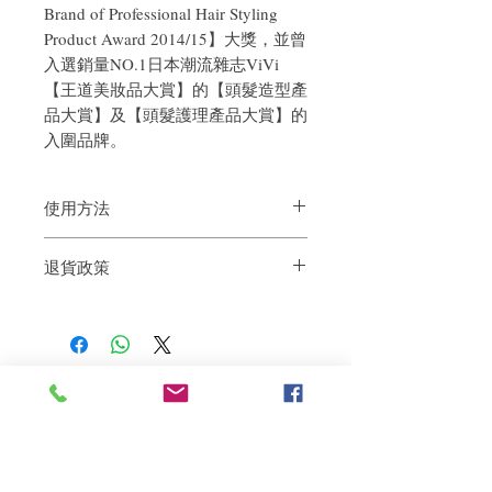
Brand of Professional Hair Styling
Product Award 2014/15】大獎，並曾
入選銷量NO.1日本潮流雜志ViVi
【王道美妝品大賞】的【頭髮造型產
品大賞】及【頭髮護理產品大賞】的
入圍品牌。
使用方法
取適量於手心推勻後，由上至下讓乳霜自
退貨政策
然融合於髮絲。
也可在吹髮至七成乾時塗上SMOOTHING
如果您對我們的產品質量不滿意，我們很
CREME再吹乾, 不但可以令以後的造型更
樂意退款給所有客戶。首先，您需要在收
易梳理, 亦能同時形成保護膜, 抵抗熱風對
到我們的產品後的前7天內通過電子郵件
髮尾的損傷。
通知我們。但是，您需要支付退回的運
費。謝謝。
相關產品
深層修復
敏感護理