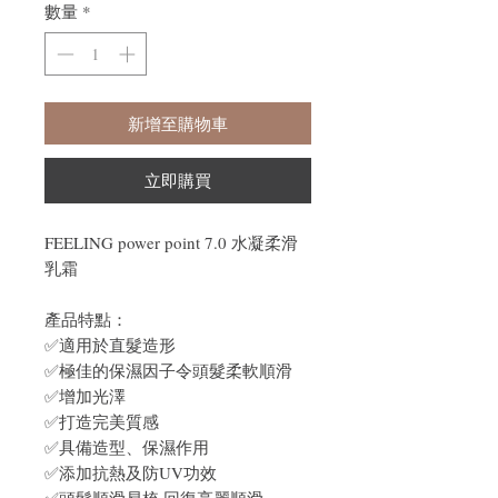
數量
*
新增至購物車
立即購買
FEELING power point 7.0 水凝柔滑
乳霜
產品特點：
✅適用於直髮造形
✅極佳的保濕因子令頭髮柔軟順滑
✅增加光澤
✅打造完美質感
✅具備造型、保濕作用
✅添加抗熱及防UV功效
✅頭髮順滑易梳,回復亮麗順滑