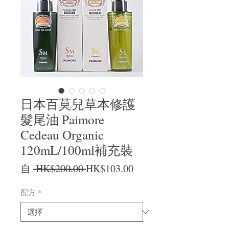
日本百莫兒草本修護
髮尾油 Paimore
Cedeau Organic
120mL/100ml補充裝
一般價格
促銷價格
自
 HK$200.00 
HK$103.00
配方
*