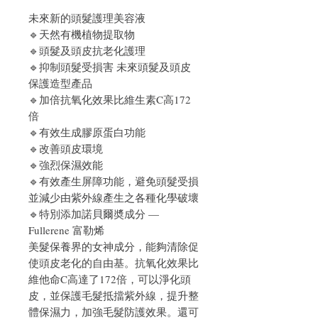
未來新的頭髮護理美容液
🔹天然有機植物提取物
🔹頭髮及頭皮抗老化護理
🔹抑制頭髮受損害 未來頭髮及頭皮
保護造型產品
🔹加倍抗氧化效果比維生素C高172
倍
🔹有效生成膠原蛋白功能
🔹改善頭皮環境
🔹強烈保濕效能
🔹有效產生屏障功能，避免頭髮受損
並減少由紫外線產生之各種化學破壞
🔹特別添加諾貝爾奬成分 —
Fullerene 富勒烯
美髮保養界的女神成分，能夠清除促
使頭皮老化的自由基。抗氧化效果比
維他命C高達了172倍，可以淨化頭
皮，並保護毛髮抵擋紫外線，提升整
體保濕力，加強毛髮防護效果。還可