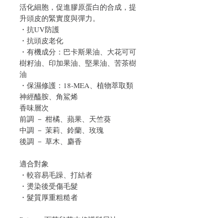
活化細胞，促進膠原蛋白的合成，提
升頭皮的緊實度與彈力。
・抗UV防護
・抗頭皮老化
・有機成分：巴卡斯果油、大花可可
樹籽油、印加果油、堅果油、苦茶樹
油
・保濕修護：18-MEA、植物萃取類
神經醯胺、角鯊烯
香味層次
前調 － 柑橘、蘋果、天竺葵
中調 － 茉莉、鈴蘭、玫瑰
後調 － 草木、麝香
適合對象
・較容易毛躁、打結者
・燙染後受傷毛髮
・髮質厚重粗糙者