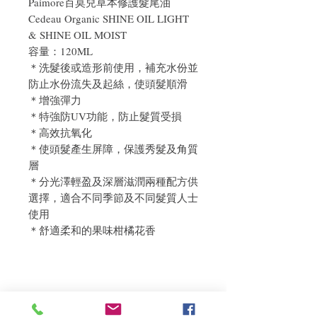
Paimore百莫兒草本修護髮尾油
Cedeau Organic SHINE OIL LIGHT
& SHINE OIL MOIST
容量：120ML
＊洗髮後或造形前使用，補充水份並
防止水份流失及起絲，使頭髮順滑
＊增強彈力
＊特強防UV功能，防止髮質受損
＊高效抗氧化
＊使頭髮產生屏障，保護秀髮及角質
層
＊分光澤輕盈及深層滋潤兩種配方供
選擇，適合不同季節及不同髮質人士
使用
＊舒適柔和的果味柑橘花香