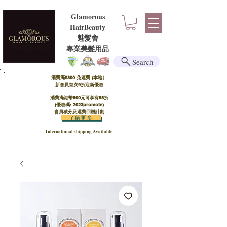
Glamorous
HairBeauty
魅髮舍
​​專業美髮用品
Search
消費滿$300 免運費 (本地）​
新會員首次9折迎新優惠
消費滿港幣500元可享有88折
(優惠碼: 2023promote)
會員積分及運費回贈計劃
了解更多
International shipping Available