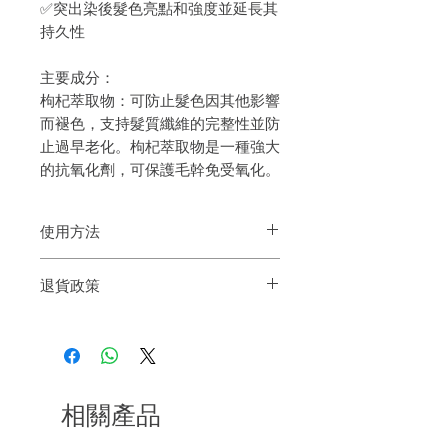
✅突出染後髮色亮點和強度並延長其
持久性
主要成分：
枸杞萃取物：可防止髮色因其他影響
而褪色，支持髮質纖維的完整性並防
止過早老化。枸杞萃取物是一種強大
的抗氧化劑，可保護毛幹免受氧化。
使用方法
在手掌上塗抹幾滴精華素，然後塗抹在濕
退貨政策
髮或乾髮上。不要沖洗
如果您對我們的產品質量不滿意，我們很
樂意退款給所有客戶。首先，您需要在收
到我們的產品後的前7天內通過電子郵件
通知我們。但是，您需要支付退回的運
費。謝謝。​
相關產品