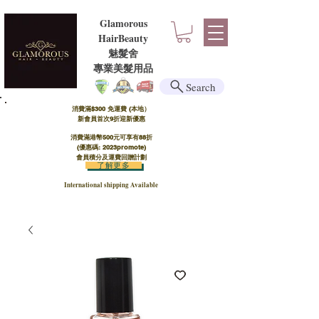
Glamorous
HairBeauty
魅髮舍
​​專業美髮用品
Search
消費滿$300 免運費 (本地）​
新會員首次9折迎新優惠
消費滿港幣500元可享有88折
(優惠碼: 2023promote)
會員積分及運費回贈計劃
了解更多
International shipping Available