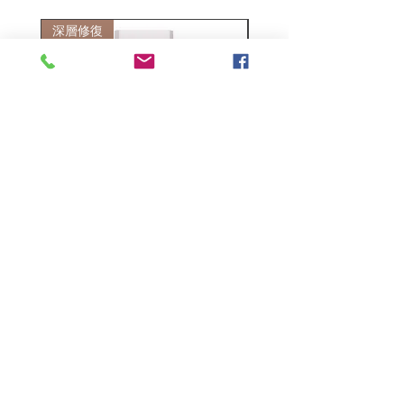
深層修復
敏感護理
Kerasilk Repairing 絲馭洸水
Kerastase BAIN VITAL
誘晶漾洗髮露 250ml
DERMO-CALM 頭
髮水 1000ml
一般價格
促銷價格
HK$140.00
HK$105.00
一般價格
HK$510.00