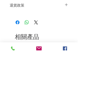
1如常使用Sea Force Shampoo洗頭水
退貨政策
2將防脫液塗抹在頭皮上，以打圈和放鬆
的動作輕輕按摩。不要沖洗。
如果您對我們的產品質量不滿意，我們很
第一個月每週 3-4 次治療。接下來的兩個
樂意退款給所有客戶。首先，您需要在收
月每週2次治療。每年換季期間至少重複
到我們的產品後的前7天內通過電子郵件
兩次。
通知我們。但是，您需要支付退回的運
費。謝謝。
相關產品
深層修復
敏感護理