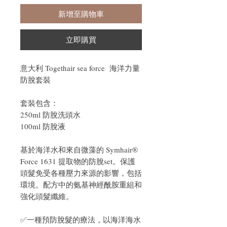
新增至購物車
立即購買
意大利 Togethair sea force 海洋力量
防脫套裝
套裝包含：
250ml 防脫洗頭水
100ml 防脫液
基於海洋水和來自微藻的 Symhair®
Force 1631 提取物的防脫set。保護
頭髮免受各種壓力來源的影響，包括
環境。配方中的氨基神經酰胺重組和
強化頭髮纖維。
✅一種預防脫髮的療法，以海洋海水