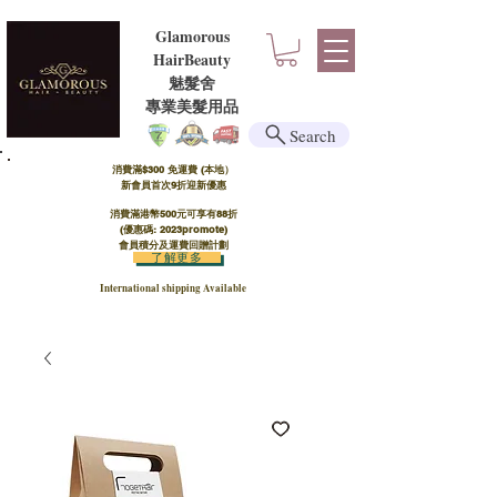
Glamorous
HairBeauty
魅髮舍
​​專業美髮用品
Search
消費滿$300 免運費 (本地）​
新會員首次9折迎新優惠
消費滿港幣500元可享有88折
(優惠碼: 2023promote)
會員積分及運費回贈計劃
了解更多
International shipping Available