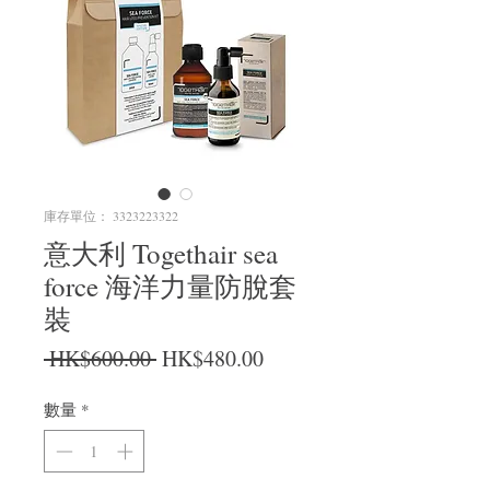
庫存單位： 3323223322
意大利 Togethair sea
force 海洋力量防脫套
裝
一般價格
促銷價格
 HK$600.00 
HK$480.00
數量
*