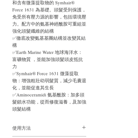
和含有微藻提取物的 Symhair®
Force 1631 為基礎。頭髮受到保護，
免受所有壓力源的影響，包括環境壓
力。配方中的氨基神經酰胺可重組並
強化頭髮纖維的結構
✅徹底改變氨基基團結構並改變其結
構
✅Earth Marine Water 地球海洋水：
富礦物質 ，並能加強頭髮頭皮抵抗
力
✅Symhair® Force 1631 微藻提取
物：增強粗壯幼弱髮質，減少毛囊退
化，並能促進其生長
✅Aminoceramidi 氨基酰胺：加多頭
髮鎖水功能，從而修復滋養，及加強
頭髮結構
使用方法