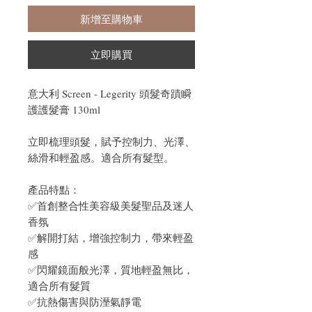
新增至購物車
立即購買
意大利 Screen - Legerity 頭髮奇蹟瞬
護護髮膏 130ml
立即梳理頭髮，賦予控制力、光澤、
絲滑和輕盈感。適合所有髮型。
產品特點：
✅首創整合性美容級美髮聖品及迷人
香氛
✅解開打結，增強控制力，帶來輕盈
感
✅閃耀鏡面般光澤，質地輕盈無比，
適合所有髮質
✅抗熱傷害與防溼氣靜電