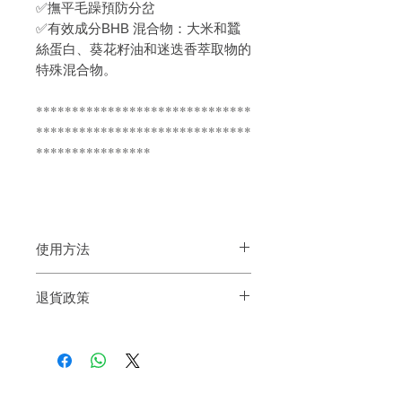
✅撫平毛躁預防分岔
✅
有效成分BHB 混合物：大米和蠶
絲蛋白、葵花籽油和迷迭香萃取物的
特殊混合物。
******************************
******************************
****************
使用方法
洗髮後，噴灑於半乾髮，均勻梳理，不需
退貨政策
要沖洗即可造型
如果您對我們的產品質量不滿意，我們很
樂意退款給所有客戶。首先，您需要在收
到我們的產品後的前7天內通過電子郵件
通知我們。但是，您需要支付退回的運
費。謝謝。​