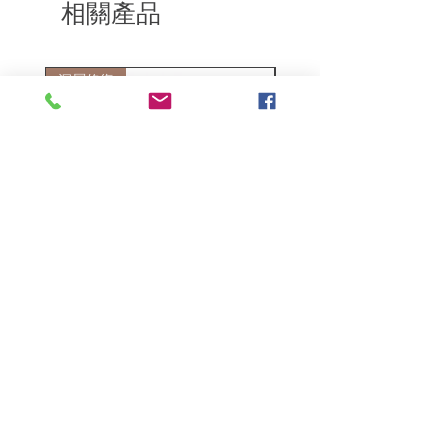
相關產品
深層修復
敏感護理
Kerasilk Repairing 絲馭洸水
Kerastase BAIN VITAL
誘晶漾洗髮露 250ml
DERMO-CALM 頭
髮水 1000ml
一般價格
促銷價格
HK$140.00
HK$105.00
一般價格
HK$510.00