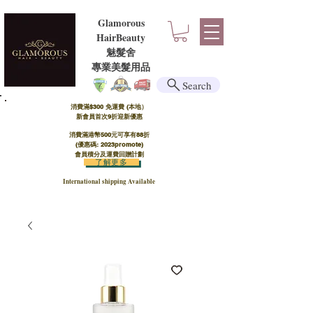
Glamorous
HairBeauty
魅髮舍
​​專業美髮用品
Search
消費滿$300 免運費 (本地）​
新會員首次9折迎新優惠
消費滿港幣500元可享有88折
(優惠碼: 2023promote)
會員積分及運費回贈計劃
了解更多
International shipping Available