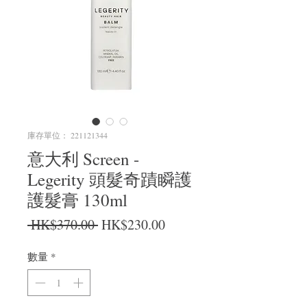
庫存單位： 221121344
意大利 Screen -
Legerity 頭髮奇蹟瞬護
護髮膏 130ml
一般價格
促銷價格
 HK$370.00 
HK$230.00
數量
*