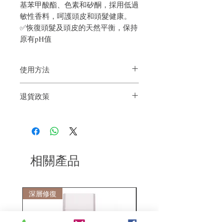
基苯甲酸酯、色素和矽酮，採用低過
敏性香料，呵護頭皮和頭髮健康。
✅恢復頭髮及頭皮的天然平衡，保持
原有pH值
使用方法
使用方法：
取適量洗髮精塗抹於濕髮
退貨政策
上。
按摩：
輕輕按摩頭皮和頭髮，以促進
如果您對我們的產品質量不滿意，我們很
活性成分的吸收。
樂意退款給所有客戶。首先，您需要在收
沖洗：
用溫水徹底沖洗。
到我們的產品後的前7天內通過電子郵件
通知我們。但是，您需要支付退回的運
費。謝謝。​
相關產品
深層修復
敏感護理