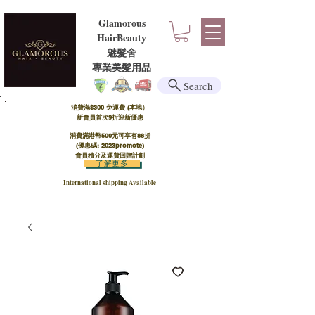
Glamorous
HairBeauty
魅髮舍
​​專業美髮用品
Search
消費滿$300 免運費 (本地）​
新會員首次9折迎新優惠
消費滿港幣500元可享有88折
(優惠碼: 2023promote)
會員積分及運費回贈計劃
了解更多
International shipping Available