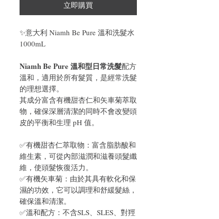
立即購買
✨意大利 Niamh Be Pure 溫和洗髮水
1000mL
Niamh Be Pure 溫和型日常洗髮
配方
溫和，適用於所有髮質，是經常洗髮
的理想選擇。
其成分富含有機甜杏仁和矢車菊萃取
物，確保深層清潔的同時不會改變頭
皮的平衡和生理 pH 值。
✅有機甜杏仁萃取物：富含脂肪酸和
維生素，可從內部滋潤和滋養頭髮纖
維，使頭髮恢復活力。
✅有機矢車菊：由於其具有軟化和保
濕的功效，它可以調理和舒緩髮絲，
確保溫和清潔。
✅溫和配方：不含SLS、SLES、對羥