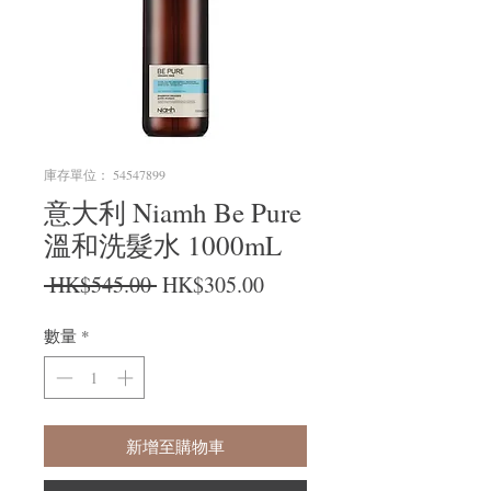
庫存單位： 54547899
意大利 Niamh Be Pure
溫和洗髮水 1000mL
一般價格
促銷價格
 HK$545.00 
HK$305.00
數量
*
新增至購物車