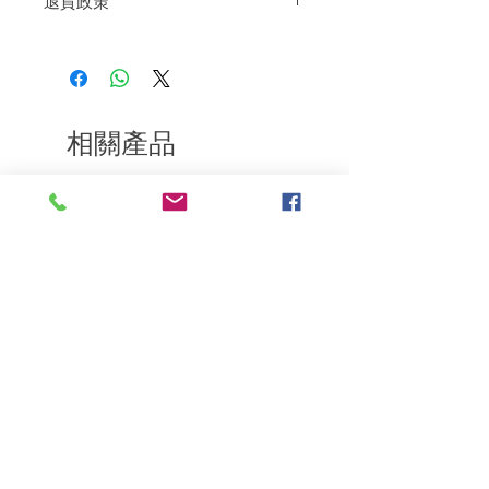
退貨政策
品中加入5-7ml的精華露，混合後照一
般染髮程序進行。
如果您對我們的產品質量不滿意，我們很
日常修護使用並同時提升光澤感：取
樂意退款給所有客戶。首先，您需要在收
數滴均勻塗抹於乾髮上。
到我們的產品後的前7天內通過電子郵件
洗髮後對抗毛躁捲曲，修護秀髮，讓
通知我們。但是，您需要支付退回的運
秀髮不再打結：取數滴均勻塗抹在濕
費。謝謝。​
髮或毛巾擦乾後的秀髮上。
相關產品
深層修復
敏感護理
Kerasilk Repairing 絲馭洸水
Kerastase BAIN VITAL