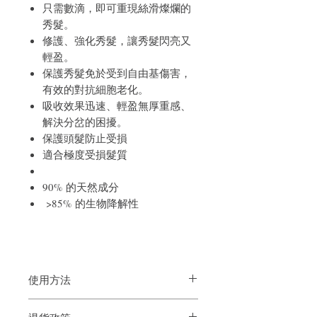
只需數滴，即可重現絲滑燦爛的
秀髮。
修護、強化秀髮，讓秀髮閃亮又
輕盈。
保護秀髮免於受到自由基傷害，
有效的對抗細胞老化。
吸收效果迅速、輕盈無厚重感、
解決分岔的困擾。
保護頭髮防止受損
適合極度受損髮質
90% 的天然成分
>85% 的生物降解性
使用方法
染髮用強化染劑的效果：可於染髮產