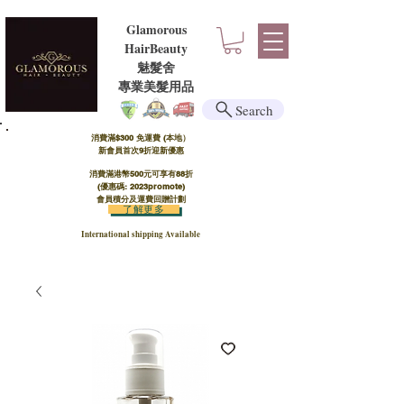
Glamorous
HairBeauty
魅髮舍
​​專業美髮用品
Search
消費滿$300 免運費 (本地）​
新會員首次9折迎新優惠
消費滿港幣500元可享有88折
(優惠碼: 2023promote)
會員積分及運費回贈計劃
了解更多
International shipping Available