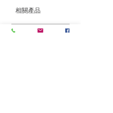
通知我們。但是，您需要支付退回的運
費。謝謝。​
相關產品
深層修復
敏感護理
Kerasilk Repairing 絲馭洸水
Kerastase BAIN VITAL
誘晶漾洗髮露 250ml
DERMO-CALM 頭
髮水 1000ml
一般價格
促銷價格
HK$140.00
HK$105.00
一般價格
HK$510.00