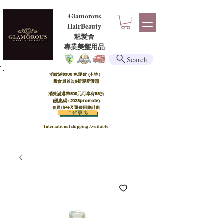
Glamorous
HairBeauty
魅髮舍
​​專業美髮用品
Search
消費滿$300 免運費 (本地）​
新會員首次9折迎新優惠
消費滿港幣500元可享有88折
(優惠碼: 2023promote)
會員積分及運費回贈計劃
了解更多
International shipping Available