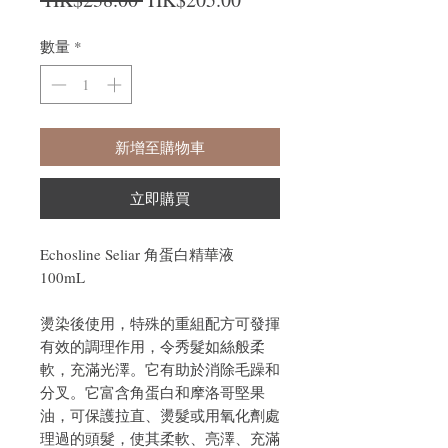
數量
*
新增至購物車
立即購買
Echosline Seliar 角蛋白精華液
100mL
燙染後使用，特殊的重組配方可發揮
有效的調理作用，令秀髮如絲般柔
軟，充滿光澤。它有助於消除毛躁和
分叉。它富含角蛋白和摩洛哥堅果
油，可保護拉直、燙髮或用氧化劑處
理過的頭髮，使其柔軟、亮澤、充滿