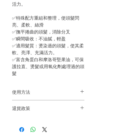
活力。
✅特殊配方重組和整理，使頭髮閃
亮、柔軟、絲滑
✅撫平捲曲的頭髮，消除分叉
✅瞬間吸收：不油膩，輕盈
✅適用髮質：燙染過的頭髮，使其柔
軟、亮澤、充滿活力。
✅富含角蛋白和摩洛哥堅果油，可保
護拉直、燙髮或用氧化劑處理過的頭
髮
使用方法
滴幾滴於濕髮或乾髮上。不用沖洗
退貨政策
如果您對我們的產品質量不滿意，我們很
樂意退款給所有客戶。首先，您需要在收
到我們的產品後的前7天內通過電子郵件