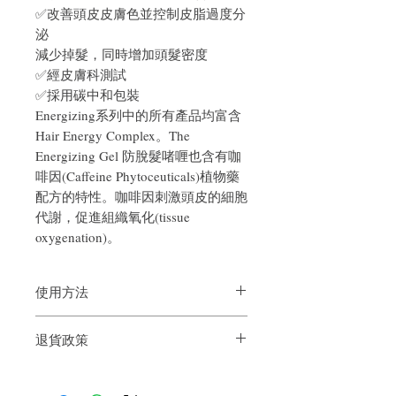
✅改善頭皮皮膚色並控制皮脂過度分
泌
減少掉髮，同時增加頭髮密度
✅經皮膚科測試
✅採用碳中和包裝
Energizing系列中的所有產品均富含
Hair Energy Complex。The
Energizing Gel 防脫髮啫喱也含有咖
啡因(Caffeine Phytoceuticals)植物藥
配方的特性。咖啡因刺激頭皮的細胞
代謝，促進組織氧化(tissue
oxygenation)。
使用方法
使用方法：洗頭後，輕柔按摩頭皮，毋須
退貨政策
沖水
使用頻密度：每星期兩次，連續用三個月
如果您對我們的產品質量不滿意，我們很
何時需要使用：在季節性脫髮情況出現前
樂意退款給所有客戶。首先，您需要在收
使用，以作為一種預防治療