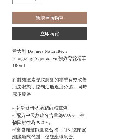
新增至購物車
立即購買
意大利 Davines Naturaltech
Energizing Superactive 強效育髮精華
100ml
針對雄激素導致脫髮的精華有效改善
頭皮狀態，控制油脂過度分泌，同時
減少脫髮
✅針對雄性禿的靶向精華液
✅配方中天然成分含量為99.9%，生
物降解性為99.3%。
✅富含頭髮能量複合物，可刺激頭皮
細胞新陳代謝，促進組織氧合。