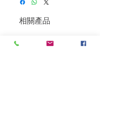
到我們的產品後的前7天內通過電子郵件
通知我們。但是，您需要支付退回的運
費。謝謝。​
相關產品
深層修復
敏感護理
Kerasilk Repairing 絲馭洸水
Kerastase BAIN VITAL
誘晶漾洗髮露 250ml
DERMO-CALM 頭
髮水 1000ml
一般價格
促銷價格
HK$140.00
HK$105.00