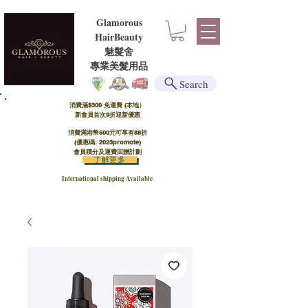
Glamorous
HairBeauty
魅髮舍
​​專業美髮用品
Search
消費滿$300 免運費 (本地）​
新會員首次9折迎新優惠
消費滿港幣500元可享有88折
(優惠碼: 2023promote)
會員積分及運費回贈計劃
了解更多
International shipping Available