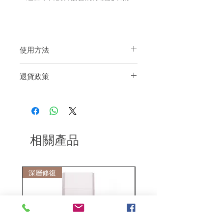
使用方法
塗抹於毛巾印乾的濕頭髮上。無需沖洗。
退貨政策
可使用直髮夾等發熱工具完成造型。
如果您對我們的產品質量不滿意，我們很
樂意退款給所有客戶。首先，您需要在收
到我們的產品後的前7天內通過電子郵件
通知我們。但是，您需要支付退回的運
費。謝謝。​
相關產品
深層修復
敏感護理