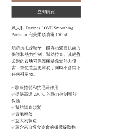
立即購買
意大利 Davines LOVE Smoothing
Perfector 完美柔順噴霧 150ml
順滑抗毛躁精華，能為頭髮提供熱力
保護和熱力控制，幫助拉直。其輕盈
柔滑的質地可保護頭髮免受熱力傷
害，並使造型更容易，同時不會留下
任何殘留物。
✅馴服捲髮和抗毛躁作用
✅提供高達 230°C 的熱力控制和熱
保護
✅幫肪矯直頭髮
✅質地輕盈
✅意大利製造
✅蘊含來自慢食協會的橄欖提取物