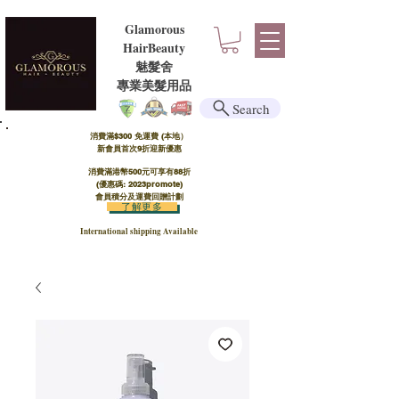
Glamorous
HairBeauty
魅髮舍
​​專業美髮用品
Search
消費滿$300 免運費 (本地）​
新會員首次9折迎新優惠
消費滿港幣500元可享有88折
(優惠碼: 2023promote)
會員積分及運費回贈計劃
了解更多
International shipping Available