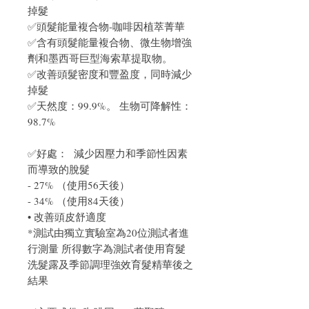
掉髮
✅頭髮能量複合物-咖啡因植萃菁華
✅含有頭髮能量複合物、微生物增強
劑和墨西哥巨型海索草提取物。
✅改善頭髮密度和豐盈度，同時減少
掉髮
✅天然度：99.9%。 生物可降解性：
98.7%
✅好處： 減少因壓力和季節性因素
而導致的脫髮
- 27% （使用56天後）
- 34% （使用84天後）
• 改善頭皮舒適度
*測試由獨立實驗室為20位測試者進
行測量 所得數字為測試者使用育髮
洗髮露及季節調理強效育髮精華後之
結果