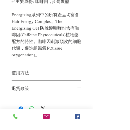
✅主要成份: 咖啡因，β-葡聚醣
Energizing系列中的所有產品均富含
Hair Energy Complex。The
Energizing Gel 防脫髮啫喱也含有咖
啡因(Caffeine Phytoceuticals)植物藥
配方的特性。咖啡因刺激頭皮的細胞
代謝，促進組織氧化(tissue
oxygenation)。
使用方法
使用方法：洗頭後，輕柔按摩頭皮，毋須
退貨政策
沖水
使用頻密度：每星期兩次，連續用三個月
如果您對我們的產品質量不滿意，我們很
何時需要使用：在季節性脫髮情況出現前
樂意退款給所有客戶。首先，您需要在收
使用，以作為一種預防治療
到我們的產品後的前7天內通過電子郵件
通知我們。但是，您需要支付退回的運
費。謝謝。​
相關產品