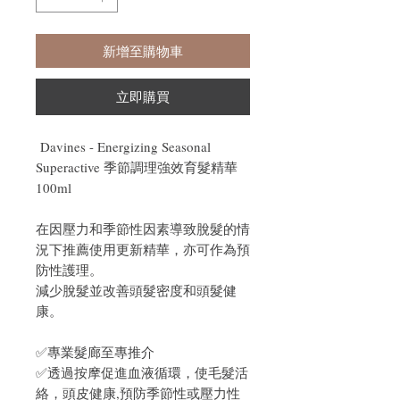
新增至購物車
立即購買
Davines - Energizing Seasonal
Superactive 季節調理強效育髮精華
100ml
在因壓力和季節性因素導致脫髮的情
況下推薦使用更新精華，亦可作為預
防性護理。
減少脫髮並改善頭髮密度和頭髮健
康。
✅專業髮廊至專推介
✅透過按摩促進血液循環，使毛髮活
絡，頭皮健康,預防季節性或壓力性