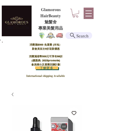
Glamorous
HairBeauty
魅髮舍
​​專業美髮用品
Search
消費滿$300 免運費 (本地）​
新會員首次9折迎新優惠
消費滿港幣500元可享有88折
(優惠碼: 2023promote)
會員積分及運費回贈計劃
了解更多
International shipping Available