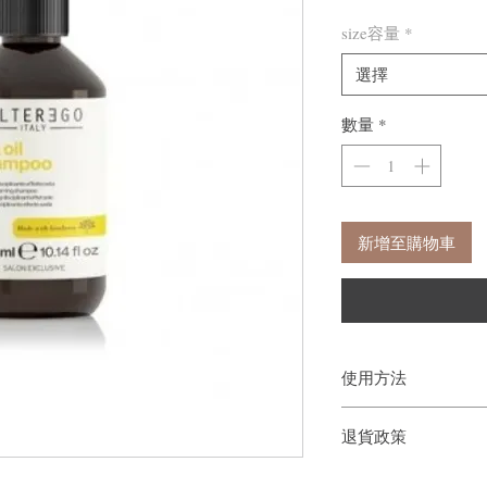
size容量
*
選擇
數量
*
新增至購物車
使用方法
徹底弄濕頭髮後，在整
退貨政策
皮膚時進行按摩。之後
如果您對我們的產品質