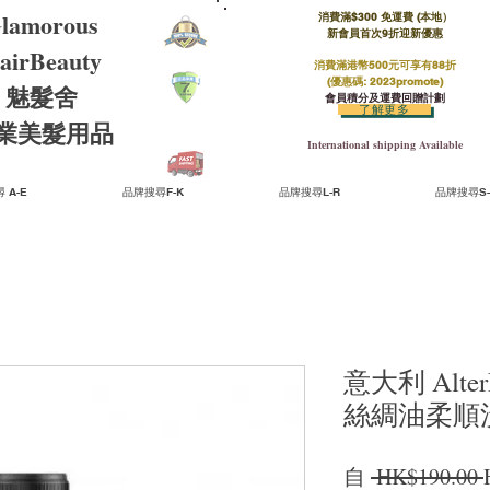
lamorous
消費滿$300 免運費 (本地）​
新會員首次9折迎新優惠
airBeauty
消費滿港幣500元可享有88折
(優惠碼: 2023promote)
魅髮舍
會員積分及運費回贈計劃
了解更多
​專業美髮用品
International shipping Available
 A-E
品牌搜尋F-K
品牌搜尋L-R
品牌搜尋S-
意大利 AlterEg
絲綢油柔順洗髮
自
 HK$190.00 