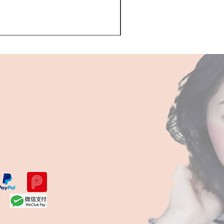
Kerastase BAIN VITAL
一般價格
促銷價格
HK$510.00
HK$468.00