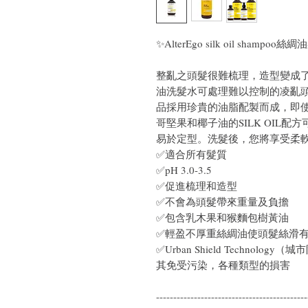
✨AlterEgo silk oil shampo
整亂之頭髮很難梳理，造型變成了真
油洗髮水可處理難以控制的凌亂
品採用珍貴的油脂配製而成，即
哥堅果和椰子油的SILK OIL
易於定型。洗髮後，您將享受柔
✅適合所有髮質
✅pH 3.0-3.5
✅促進梳理和造型
✅不會為頭髮帶來重量及負擔
✅包含乳木果和猴麵包樹黃油
✅輕盈不厚重絲綢油使頭髮絲滑
✅Urban Shield Techno
其免受污染，各種類型的損害
--------------------------------------------