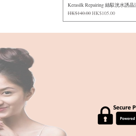
Kerasilk Repairing 絲馭洸水誘
一般價格
促銷價格
HK$140.00
HK$105.00