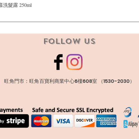
快速瀏覽
晶漾洗髮露 250ml
Follow Us
​旺角門市：旺角百寶利商業中心6樓608室 （1530-2030）