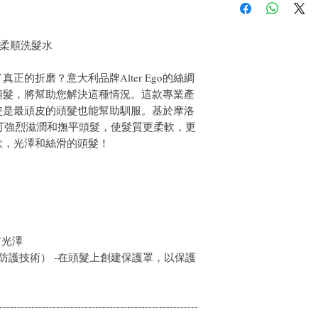
戶。首先，您需要在收
件通知我們。但是，您
o絲綢油柔順洗髮水
正的折磨？意大利品牌Alter Ego的絲綢
頭髮，將幫助您解決這種情況。這款專業產
使是最頑皮的頭髮也能幫助馴服。基於摩洛
配方可強烈滋潤和撫平頭髮，使髮質更柔軟，更
軟，光澤和絲滑的頭髮！
有光澤
logy（城市防護技術） -在頭髮上創建保護罩，以保護
--------------------------------------------------------