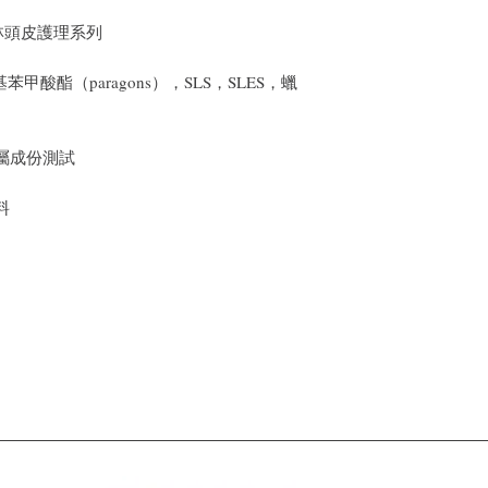
ess 森林頭皮護理系列
基苯甲酸酯（paragons），SLS，SLES，蠟
屬成份測試
料