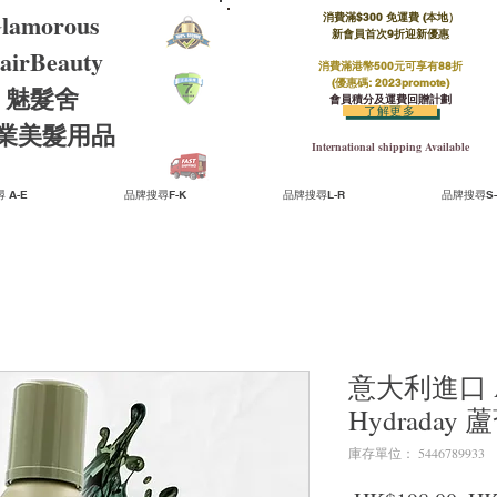
lamorous
消費滿$300 免運費 (本地）​
新會員首次9折迎新優惠
airBeauty
消費滿港幣500元可享有88折
(優惠碼: 2023promote)
魅髮舍
會員積分及運費回贈計劃
了解更多
​專業美髮用品
International shipping Available
 A-E
品牌搜尋F-K
品牌搜尋L-R
品牌搜尋S-
意大利進口 Alt
Hydraday
庫存單位： 5446789933