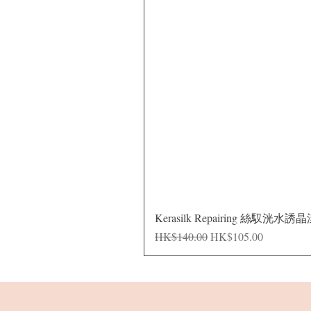
Kerasilk Repairing 絲馭洸水誘
一般價格
促銷價格
HK$140.00
HK$105.00