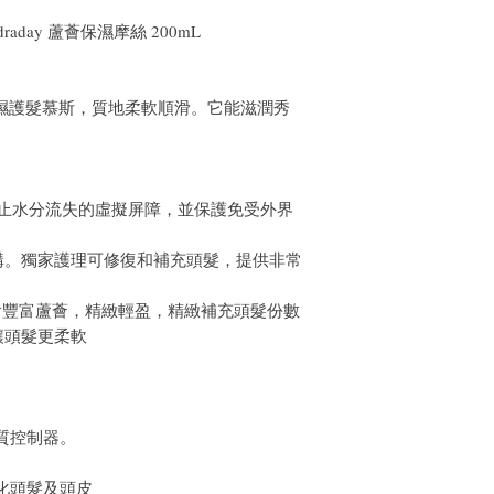
ydraday 蘆薈保濕摩絲 200mL
沖洗保濕護髮慕斯，質地柔軟順滑。它能滋潤秀
統提供了防止水分流失的虛擬屏障，並保護免受外界
構。獨家護理可修復和補充頭髮，提供非常
含豐富蘆薈，精緻輕盈，精緻補充頭髮份數
讓頭髮更柔軟
質控制器。
化頭髮及頭皮