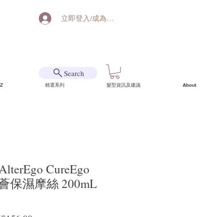
立即登入/成為會員
Search
Z
精選系列
髮型資訊及建議
About
erEgo CureEgo
 蘆薈保濕摩絲 200mL