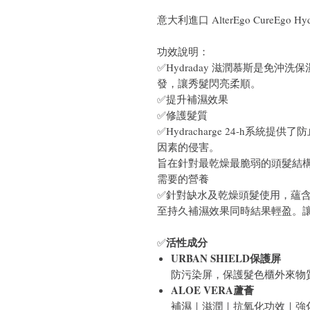
意大利進口 AlterEgo CureEgo H
功效說明：
✅Hydraday 滋潤慕斯是免
發，讓秀髮閃亮柔順。
✅提升補濕效果
✅修護髮質
✅Hydracharge 24-h系
因素的侵害。
旨在針對最乾燥最脆弱的頭髮結
需要的營養
✅針對缺水及乾燥頭髮使用，蘊
至持久補濕效果同時結果輕盈。
活性成分
✅
URBAN SHIELD保護屏
防污染屏，保護髮色櫃外來物
ALOE VERA蘆薈
補濕｜滋潤｜抗氧化功效｜強