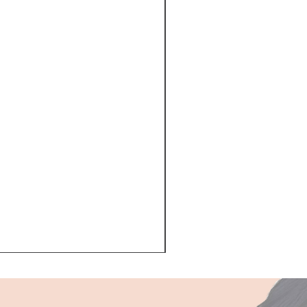
Kerastase BAIN VITAL
一般價格
促銷價格
HK$510.00
HK$468.00