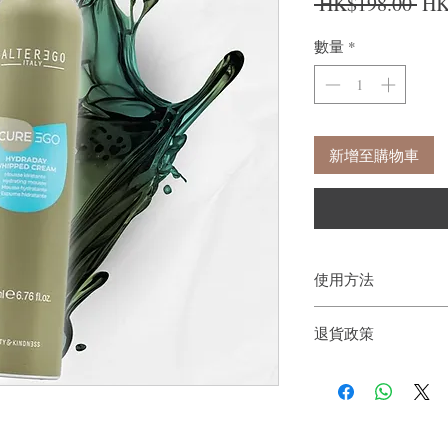
一
 HK$198.00 
HK
數量
*
新增至購物車
使用方法
使用前請搖勻，將瓶身
退貨政策
巾擦乾的頭髮上。按摩
如果您對我們的產品質
戶。首先，您需要在收
件通知我們。但是，您